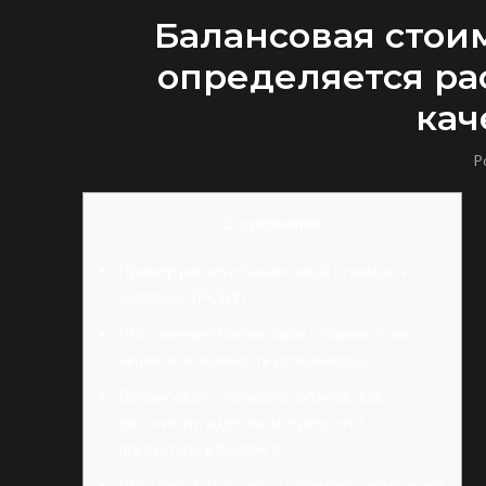
Балансовая стоим
определяется ра
кач
P
Содержание
Пример расчета балансовой стоимости
компании (РСБУ)
Что означает балансовая стоимость на
акцию и ее важность для анализа?
Балансовая стоимость активов: как
рассчитать и где посмотреть этот
показатель в балансе?
Что такое балансовая стоимость компании?