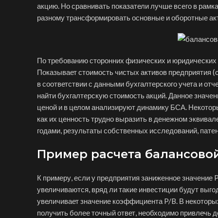
акцию. Но сравнивать показатели лучше всего в рамка
разному трансформировать основные и оборотные акти
По требованию сторонних физических и юридических 
Показывает стоимость чистых активов предприятия (
в соответствии с данными бухгалтерского учета и от
найти бухгалтерскую стоимость акций. Данное значен
ценой и в целом анализируют динамику БСА. Некоторы
как их ценность трудно выразить в денежном эквивал
годами, результаты собственных исследований, пате
Пример расчета балансовой
К примеру, если у предприятия заниженное значение P
увеличиваются, вряд ли такие инвестиции будут выго
увеличивает значение коэффициента P/B. В некоторых
получить более точный ответ, необходимо привлечь