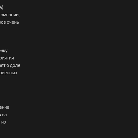
а)
компании,
вов очень
енку
приятия
ят о доле
новенных
шение
 на
 из