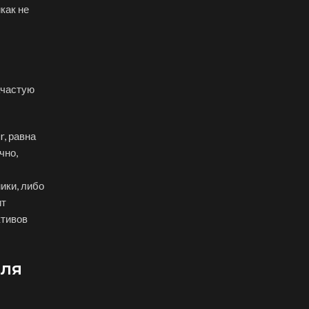
как не
ачастую
r, равна
чно,
ики, либо
ит
ктивов
для