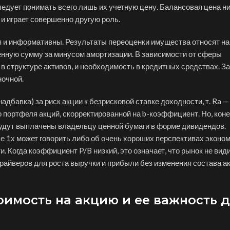
ледует понимать всего лишь их учетную цену. Балансовая цена ни
и играет совершенно другую роль.
я и информативны. Результаты переоценки имущества относят на
енную сумму за минусом амортизации. В зависимости от сферы
в структуре активов, и необходимость в кредитных средствах. З
ночной.
бавка) за риск акции к безрисковой ставке доходности, т. Ra — 
 портфеля акций, скорректированной на b-коэффициент. Но, коне
 будут выплачены владельцу ценной бумаги в форме дивидендов.
 1х может говорить либо об очень хороших перспективах эконом
. Когда коэффициент P/B низкий, это означает, что рынок не вид
 драйверов для роста выручки и прибыли без изменения состава а
оимость на акцию и ее важность 