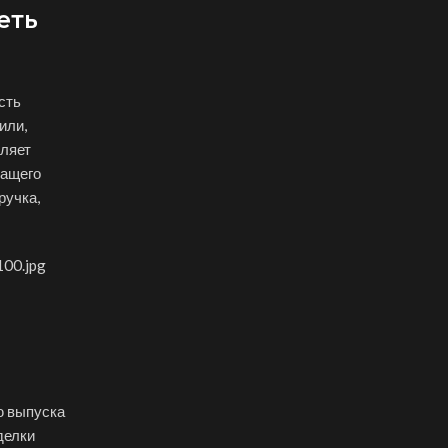
еть
сть
или,
ляет
жащего
ручка,
100.jpg
ю выпуска
делки