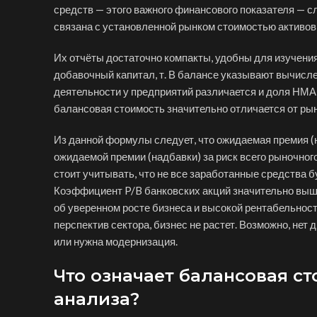
средств — этого важного финансового показателя — с
связана с установленной рынком стоимостью активов 
Их отчёты достаточно компакты, удобны для изучени
добавочный капитал, т. В балансе указывают вычисл
деятельности у предприятий различается и доля НМА 
балансовая стоимость значительно отличается от ры
Из данной формулы следует, что ожидаемая премия (над
ожидаемой премии (надбавки) за риск всего рыночного
стоит учитывать, что не все заработанные средства
Коэффициент P/B банковских акций значительно выше
об уверенном росте бизнеса и высокой рентабельности
перспектив сектора, бизнес не растет. Возможно, нет
или нужна модернизация.
Что означает балансовая ст
анализа?