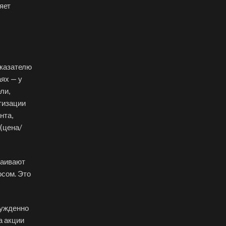
яет
оказателю
аях — у
ли,
тизации
нта,
(цена/
раивают
осом. Это
нужденно
а акции