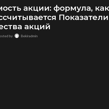
ость акции: формула, ка
ссчитывается Показатели
ества акций
osted by
Bekiradmin