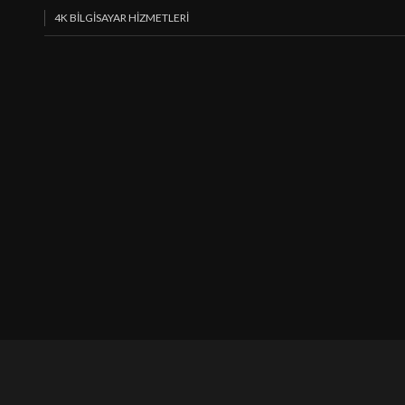
4K BİLGİSAYAR HİZMETLERİ