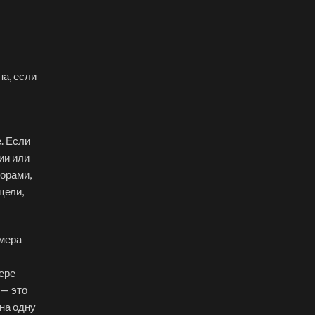
на, если
. Если
ии или
торами,
цели,
змера
ере
 — это
на одну