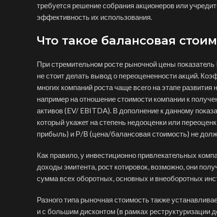
требуется решение собрания акционеров или учредит
эффективность их использования.
Что такое балансовая стои
При стремительном росте рыночной цены показатель 
не стоит делать вывод о переоцененности акций. Коэф
многих компаний роста чаще всего на этапе развития н
например на отношение стоимости компании к получе
активов (EV/ EBITDA). В дополнение к данному показ
который укажет на степень недооценки или переоцен
прибыль) и Р/В (цена/балансовая стоимость) не дол
Как правило, у инвестиционно привлекательных компа
доходы эмитента, рост котировок, возможно, они пол
сумма всех оборотных, основных и внеоборотных инс
Разного типа рыночная стоимость также устанавлива
и с большим дисконтом (в рамках реструктуризации д