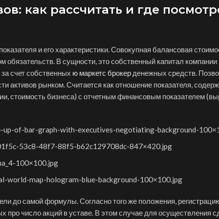
ов: как рассчитать и где посмотр
показателя и его характеристики. Совокупная балансовая стоимо
м обязательств. В сущности, это собственный капитал компании 
 за счет собственных
ю маркетс брокер
денежных средств. Позво
ти активов рынком. Считается как отношение показателя, содер
ии, стоимость бизнеса) с отчетным финансовым показателем (вы
se-up-of-bar-graph-with-executives-negotiating-background-100×
3a01f5c-53c8-48f7-88f5-b62c129708dc-847×420.jpg
nma_4-100×100.jpg
ital-world-map-hologram-blue-background-100×100.jpg
ели до самой формулы. Согласно того же положения, регистраци
 про число акций в уставе. В этом случае для осуществления с