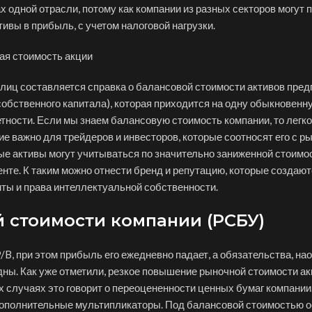
х одной отрасли, потому как компании из разных секторов могут п
вы в прибыль, с учетом налоговой нагрузки.
лиц составляется справка о балансовой стоимости активов пред
собственного капитала), которая приходится на одну обыкновенн
четности. Если мы знаем балансовую стоимость компании, то легк
ие важно для трейдеров и инвесторов, которые соотносят его с р
е активы могут учитываться по значительно заниженной стоимос
енте. К таким можно отнести бренд и репутацию, которые создаю
нты и права интеллектуальной собственности.
 стоимости компании (РСБУ)
/B, при этом прибыль его ежедневно падает, а обязательства, нао
дны. Как уже отметили, резкое повышение рыночной стоимости а
 случаях это говорит о переоцененности ценных бумаг компании
 дополнительные мультипликаторы. Под балансовой стоимостью 