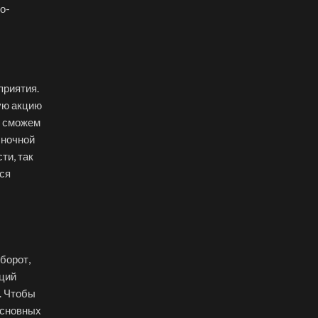
о-
приятия.
ую акцию
о сможем
ыночной
ти, так
тся
борот,
кций
. Чтобы
основных