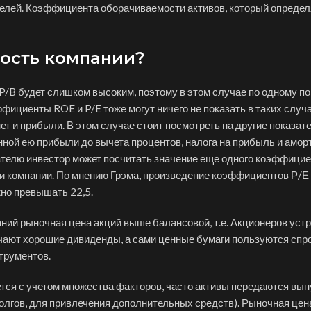
елей. Коэффициента оборачиваемости активов, который определ
мость компании?
P/B будет слишком высоким, поэтому в этом случае по одному п
фициенты ROE и P/E тоже могут ничего не показать в таких случ
ет и прибыли. В этом случае стоит посмотреть на другие показате
нной ею прибыли до вычета процентов, налога на прибыль и амор
ателю инвестор может посчитать значение еще одного коэффицие
ки компании. По мнению Грэма, произведение коэффициентов Р/Е 
жно превышать 22,5.
ний рыночная цена акций выше балансовой, т.е. Акционеров уст
учают хорошие дивиденды, а сами ценные бумаги пользуются спр
трументов.
ется с учетом множества факторов, часто активы передаются вы
олгов, для привлечения дополнительных средств). Рыночная цен