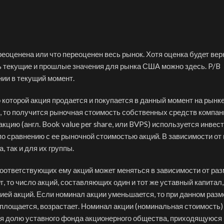
еоценена или что переоценен весь рынок. Хотя оценка будет вер
 текущие и прошлые значения для рынка США можно здесь. P/B
нии в текущий момент.
о которой акция продается и покупается в данный момент на рынке
, то получится рыночная стоимость собственных средств компан
кцию (англ. Book value per share, или BVPS) используется инвес
по сравнению с ее рыночной стоимостью акций. В зависимости от 
 так и для их группы.
соответствующих ему акций может меняться в зависимости от ра
, то число акций, составляющих один и тот же уставный капитал,
ией акций. Если номинал акции уменьшается, то при данном разм
оплощается, возрастает. Номинал акции (номинальная стоимость)
я долю уставного фонда акционерного общества, приходящуюся 