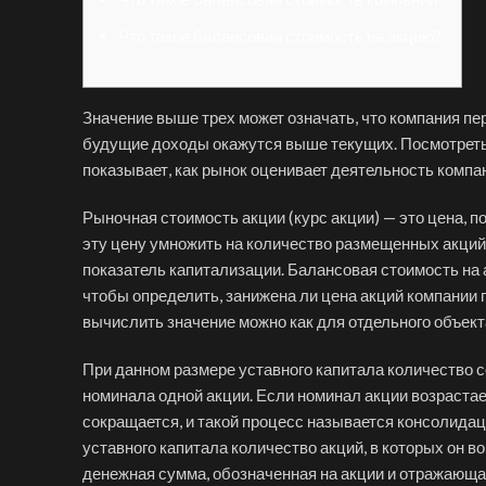
Что такое балансовая стоимость на акцию?
Значение выше трех может означать, что компания пер
будущие доходы окажутся выше текущих. Посмотреть
показывает, как рынок оценивает деятельность компа
Рыночная стоимость акции (курс акции) — это цена, п
эту цену умножить на количество размещенных акций
показатель капитализации. Балансовая стоимость на а
чтобы определить, занижена ли цена акций компании 
вычислить значение можно как для отдельного объекта,
При данном размере уставного капитала количество 
номинала одной акции. Если номинал акции возрастает
сокращается, и такой процесс называется консолидац
уставного капитала количество акций, в которых он в
денежная сумма, обозначенная на акции и отражающа