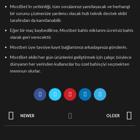
MostBet’in yetkinliği, tüm sorularınızı yanıtlayacak ve herhangi
bir sorunu çözmenize yardımcı olacak hızlı teknik destek ekibi
tarafından da kanıtlanabilir.
Eğer bir maç kaybedilirse, Mostbet bahis miktarını ücretsiz bahis
olarak geri verecektir.
Mostbet üye tavsiye kayıt bağlantınızı arkadaşınıza gönderin.
MostBet ekibi her gün ürünlerini geliştirmek için çalışır, böylece
dünyanın her yerinden kullanıcılar bu özel bahisçiyi seçmekten
memnun olurlar.
NEWER
OLDER