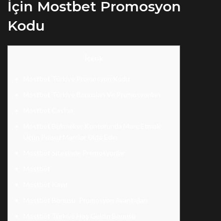
İçin Mostbet Promosyon
Kodu
İçerik
Mostbet Türkiye Promosyon Kodu
Mostbet Türkiye Bonusları Ve Promosyonları
Mostbet Casino
Mostbet Bukmeker Kontorunda Mərc Etmək
Üçün Pulsuz Mərclər Əldə Edin
Mostbet Sitesinde Promosyonlar
Mostbet
Mostbet Kayıt
Mostbet Bonusu: Promosyon Avantajları
Mostbet Türkiye Hoş Geldin Bonusu