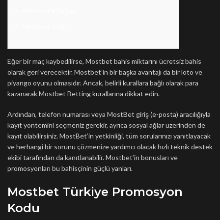
Mostbet’e Bağlılık
Mostbet Indir
Eğer bir maç kaybedilirse, Mostbet bahis miktarını ücretsiz bahis
olarak geri verecektir. Mostbet’in bir başka avantajı da bir loto ve
piyango oyunu olmasıdır. Ancak, belirli kurallara bağlı olarak para
kazanarak Mostbet Betting kurallarına dikkat edin.
Ardından, telefon numarası veya MostBet giriş (e-posta) aracılığıyla
kayıt yöntemini seçmeniz gerekir, ayrıca sosyal ağlar üzerinden de
kayıt olabilirsiniz. MostBet’in yetkinliği, tüm sorularınızı yanıtlayacak
ve herhangi bir sorunu çözmenize yardımcı olacak hızlı teknik destek
ekibi tarafından da kanıtlanabilir. Mostbet’in bonusları ve
promosyonları bu bahisçinin güçlü yanları.
Mostbet Türkiye Promosyon
Kodu