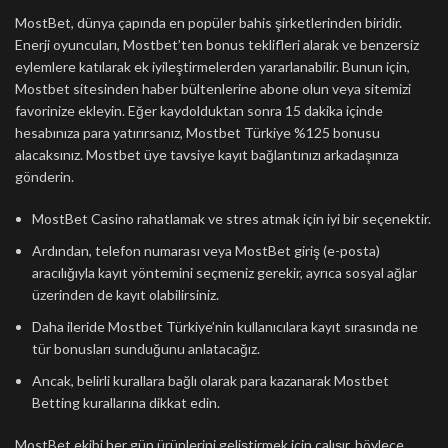
MostBet, dünya çapında en popüler bahis şirketlerinden biridir.
Enerji oyuncuları, Mostbet’ten bonus teklifleri alarak ve benzersiz
eylemlere katılarak ek iyileştirmelerden yararlanabilir. Bunun için,
Mostbet sitesinden haber bültenlerine abone olun veya sitemizi
favorinize ekleyin. Eğer kaydolduktan sonra 15 dakika içinde
hesabınıza para yatırırsanız, Mostbet Türkiye %125 bonusu
alacaksınız. Mostbet üye tavsiye kayıt bağlantınızı arkadaşınıza
gönderin.
MostBet Casino rahatlamak ve stres atmak için iyi bir seçenektir.
Ardından, telefon numarası veya MostBet giriş (e-posta)
aracılığıyla kayıt yöntemini seçmeniz gerekir, ayrıca sosyal ağlar
üzerinden de kayıt olabilirsiniz.
Daha ileride Mostbet Türkiye’nin kullanıcılara kayıt sırasında ne
tür bonusları sunduğunu anlatacağız.
Ancak, belirli kurallara bağlı olarak para kazanarak Mostbet
Betting kurallarına dikkat edin.
MostBet ekibi her gün ürünlerini geliştirmek için çalışır, böylece