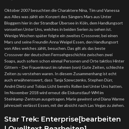
Oktober 2007 besuchten die Charaktere Nina, Tim und Vanessa
aus Alles was zählt ein Konzert des Sängers Mars aus Unter
Bloggern hier in der Strandbar Übersee in Köln, dem Handlungsort
vonseiten Unter Uns, welches in beiden Serien zu sehen ist.
Wenige Wochen später folgte ein zweites Crossover, bei einen
Mars und seine Freundin Anna Weigel Essen, den Handlungsort
von Alles welches zählt, besuchen. Das gilt als das beste
Crossover der deutschen Fernsehgeschichte zwischen zwei
Soaps, auch sofern schon einmal Personen und Orte taktlos Hinter
Gittern – Der Frauenknast im rahmen (von) Gute Zeiten, schlechte
Zeiten zu verstehen waren. In diesem Zusammenhang ist echt
auch erwähnenswert, dass Tanja Szewczenko, Stephen Dürr,
André Dietz und Tobias Licht bereits Rollen bei Unter Uns hatten.
Im November 2018 wird erneut die Eiskunstlauf-WM im
Steinkamp-Zentrum ausgetragen. Marie gewinnt und Diana Warme
jahreszeit verlässt Essen, mit der absicht nach Las Vegas zu ziehen.
Star Trek: Enterprise[bearbeiten
| Quelltext Bearbeiten]