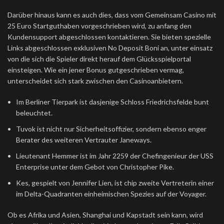
Darüber hinaus kann es auch dies, dass vom Gemeinsam Casino mit
25 Euro Startguthaben vorgeschrieben wird, zu anfang den
Kundensupport abgeschlossen kontaktieren. Sie bieten spezielle
Links abgeschlossen exklusiven No Deposit Boni an, unter einsatz
von die sich die Spieler direkt herauf dem Glücksspielportal
einsteigen. Wie ein jener Bonus gutgeschrieben vermag,
unterscheidet sich stark zwischen den Casinoanbietern.
Im Berliner Tierpark ist dasjenige Schloss Friedrichsfelde bunt
beleuchtet.
Tuvok ist nicht nur Sicherheitsoffizier, sondern ebenso enger
Berater des weiteren Vertrauter Janeways.
Lieutenant Hemmer ist im Jahr 2259 der Chefingenieur der USS
Enterprise unter dem Gebot von Christopher Pike.
Kes, gespielt von Jennifer Lien, ist chip zweite Vertreterin einer
im Delta-Quadranten einheimischen Spezies auf der Voyager.
Ob es Afrika und Asien, Shanghai und Kapstadt sein kann, wird