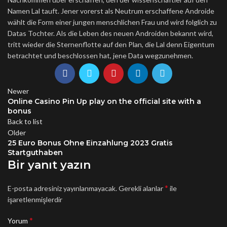
Namen Lal tauft. Jener vorerst als Neutrum erschaffene Androide
wählt die Form einer jungen menschlichen Frau und wird folglich zu
Datas Tochter. Als die Leben des neuen Androiden bekannt wird,
tritt wieder die Sternenflotte auf den Plan, die Lal denn Eigentum
betrachtet und beschlossen hat, jene Data wegzunehmen.
Newer
Online Casino Pin Up play on the official site with a
bonus
Back to list
Older
25 Euro Bonus Ohne Einzahlung 2023 Gratis
Startguthaben
Bir yanıt yazın
*
E-posta adresiniz yayınlanmayacak.
Gerekli alanlar
ile
işaretlenmişlerdir
*
Yorum