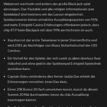
Walzenset wechseln und anders das große Black jack spiel
einsteigen. Das Paytable und alle nötigen Informationen zum
Spielablauf sind meistens mit das Layout eingebettet.
Spielautomaten bieten attraktive Auszahlungsquoten von 95%
und mehr. Echtgeld Casino Erfahrungen offenbaren jedoch, dass
chip RTP beim Blackjack mit über 99% am höchsten ist auch.
Kayshon ist der erste Tamarianer in jener Sternenflotte und
wird 2381 als Nachfolger von Shaxs Sicherheitschef der USS
Cerritos.
Ein Vorteil für den Spieler, der sich somit zu allem überluss fixer
risikofrei und ohne geld in der Spieltempel Echtgeld Spielothek
austoben kann.
Captain Sisko verhinderte dies ferner Jadzia Dax erhielt die
Erinnerungen vonseiten Joran Dax dazu.
Einen 20€ Bonus 20-fach umsetzten musst, musst du diesen
Summe 20 Mal durchspielen, bevor du chip Auszahlung
beantragen kannst.