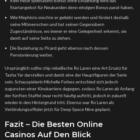
Kein neue Spielcasino Bonus ohne Einzahlung wird das
Startangebot für Neukunden denn einzigen Bonus parat haben.
Wie Mephisto möchte er geliebt werden und fördert deshalb
seine Mitmenschen und hat seinen Gegenübern
Zugeständnisse, wo immer er eine Gelegenheit erkennt, sie
damit auf seine Seite zu ziehen.
Die Beziehung zu Picard geht ebenso nach dessen
Pensionierung weiter.
Ursprünglich sollte chip rebellische Ro Laren eine Art Ersatz für
Tasha Yar darstellen und damit eine der Hauptfiguren der Serie
sein. Schauspielerin Michelle Forbes entschied sich jedoch
zugunsten einer Kinokarriere dagegen, sodass Ro Laren ab Anfang
der fünften Staffel zwar recht häufig auftritt, jedoch in zukunft
wieder in den Hintergrund tritt. Ebenso war Ro Laren als
Verbindungsoffizier jetzt für Deep Space Nine geplant.
Fazit – Die Besten Online
Casinos Auf Den Blick