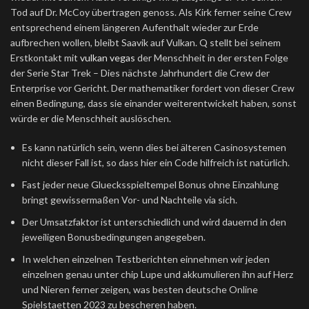
Tod auf Dr. McCoy übertragen genoss. Als Kirk ferner seine Crew
entsprechend einem längeren Aufenthalt wieder zur Erde
aufbrechen wollen, bleibt Saavik auf Vulkan. Q stellt bei seinem
Erstkontakt mit
vulkan vegas
der Menschheit in der ersten Folge
der Serie Star Trek – Dies nächste Jahrhundert die Crew der
Enterprise vor Gericht. Der mathematiker fordert von dieser Crew
einen Bedingung, dass sie einander weiterentwickelt haben, sonst
würde er die Menschheit auslöschen.
Es kann natürlich sein, wenn dies bei älteren Casinosystemen
nicht dieser Fall ist, so dass hier ein Code hilfreich ist natürlich.
Fast jeder neue Gluecksspieltempel Bonus ohne Einzahlung
bringt gewissermaßen Vor- und Nachteile via sich.
Der Umsatzfaktor ist unterschiedlich und wird dauernd in den
jeweiligen Bonusbedingungen angegeben.
In welchen einzelnen Testberichten einnehmen wir jeden
einzelnen genau unter chip Lupe und akkumulieren ihn auf Herz
und Nieren ferner zeigen, was besten deutsche Online
Spielstaetten 2023 zu bescheren haben.