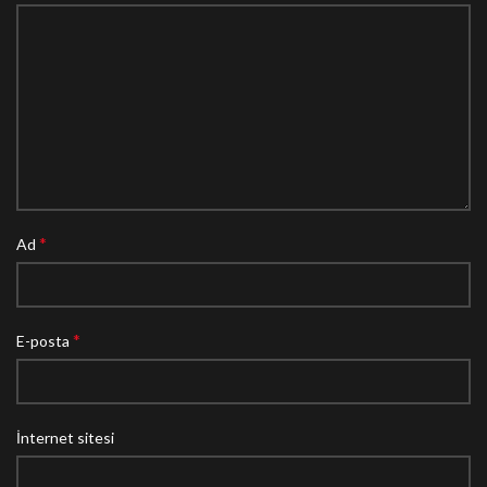
*
Ad
*
E-posta
İnternet sitesi