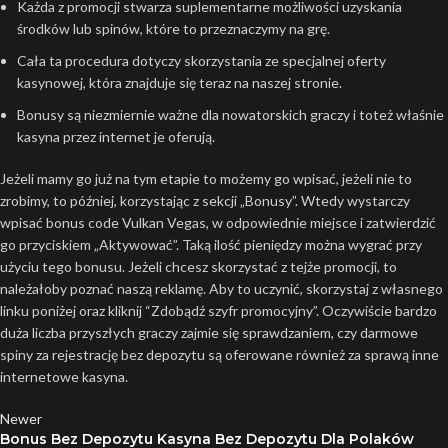
Każda z promocji stwarza suplementarne możliwości uzyskania
środków lub spinów, które to przeznaczymy na grę.
Cała ta procedura dotyczy skorzystania ze specjalnej oferty
kasynowej, która znajduje się teraz na naszej stronie.
Bonusy są niezmiernie ważne dla nowatorskich graczy i toteż właśnie
kasyna przez internet je oferują.
Jeżeli mamy go już na tym etapie to możemy go wpisać, jeżeli nie to
zrobimy, to później, korzystając z sekcji „Bonusy”. Wtedy wystarczy
wpisać bonus code Vulkan Vegas, w odpowiednie miejsce i zatwierdzić
go przyciskiem „Aktywować”. Taką ilość pieniędzy można wygrać przy
użyciu tego bonusu. Jeżeli chcesz skorzystać z tejże promocji, to
należałoby poznać naszą reklamę. Aby to uczynić, skorzystaj z własnego
linku poniżej oraz kliknij “Zdobądź szyfr promocyjny”. Oczywiście bardzo
duża liczba przyszłych graczy zajmie się sprawdzaniem, czy darmowe
spiny za rejestrację bez depozytu są oferowane również za sprawą inne
internetowe kasyna.
Newer
Bonus Bez Depozytu Kasyna Bez Depozytu Dla Polaków