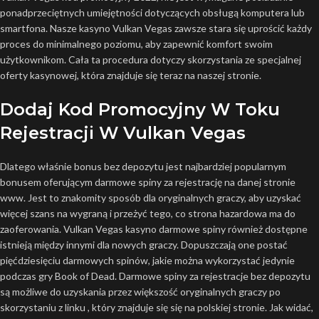
ponadprzeciętnych umiejętności dotyczących obsługą komputera lub
smartfona. Nasze kasyno Vulkan Vegas zawsze stara się uprościć każdy
proces do minimalnego poziomu, aby zapewnić komfort swoim
użytkownikom. Cała ta procedura dotyczy skorzystania ze specjalnej
oferty kasynowej, która znajduje się teraz na naszej stronie.
Dodaj Kod Promocyjny W Toku
Rejestracji W Vulkan Vegas
Dlatego właśnie bonus bez depozytu jest najbardziej popularnym
bonusem oferującym darmowe spiny za rejestrację na danej stronie
www. Jest to znakomity sposób dla oryginalnych graczy, aby uzyskać
więcej szans na wygraną i przeżyć tego, co strona hazardowa ma do
zaoferowania. Vulkan Vegas kasyno darmowe spiny również dostępne
istnieją między innymi dla nowych graczy. Dopuszczają one postać
pięćdziesięciu darmowych spinów, jakie można wykorzystać jedynie
podczas gry Book of Dead. Darmowe spiny za rejestracje bez depozytu
są możliwe do uzyskania przez większość oryginalnych graczy po
skorzystaniu z linku , który znajduje się się na polskiej stronie. Jak widać,