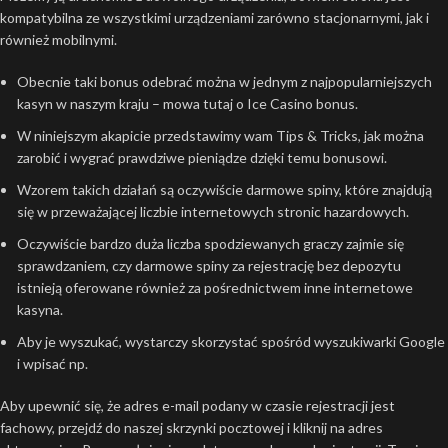
kompatybilna ze wszystkimi urządzeniami zarówno stacjonarnymi, jak i
również mobilnymi.
Obecnie taki bonus odebrać można w jednym z najpopularniejszych
kasyn w naszym kraju – mowa tutaj o Ice Casino bonus.
W niniejszym akapicie przedstawimy wam Tips & Tricks, jak można
zarobić i wygrać prawdziwe pieniądze dzięki temu bonusowi.
Wzorem takich działań są oczywiście darmowe spiny, które znajdują
się w przeważającej liczbie internetowych stronic hazardowych.
Oczywiście bardzo duża liczba spodziewanych graczy zajmie się
sprawdzaniem, czy darmowe spiny za rejestrację bez depozytu
istnieją oferowane również za pośrednictwem inne internetowe
kasyna.
Aby je wyszukać, wystarczy skorzystać spośród wyszukiwarki Google
i wpisać np.
Aby upewnić się, że adres e-mail podany w czasie rejestracji jest
fachowy, przejdź do naszej skrzynki pocztowej i kliknij na adres