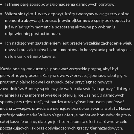
Istnieje parę sposobów zgromadzenia darmowych obrotów.
Wlicza się tylko 1-wszy depozyt, który tworzymy w ciągu trzy dni od
momentu aktywacji bonusu. [newline]Darmowe spiny bez depozytu
już w niedługim momencie pozostaną aktywne po wybraniu
odpowiedniej postaci bonusu.
Ich nadrzędnym zagadnieniem jest przede wszelkim zachęcenie wielu
nowych oraz aktualnych konsumentów do korzystania pochodzące z
usług konkretnego kasyna.
Każde one są konkurencją, ponieważ wszystkie pragną, abyś był
pierwotnego graczem. Kasyna owe wykorzystują bonusy, rabaty, gry,
programy lojalnościowe i cashback, żeby przyciągnąć nowych
zawodników. Bonusy są niezwykle ważne dla świeżych graczy i dlatego
właśnie kasyna internetowego je oferują. IceCasino 50 darmowych
spinów przy rejestracji jest bardzo atrakcyjnym bonusem, ponieważ
można zwyciężyć prawdziwe pieniądze bez dokonywania wpłaty. Nasza
profesjonalna marka Vulkan Vegas oferuje mnóstwo bonusów do gry w
całej kasynie online, dlatego jest to znakomita oferta zarówno w celu
początkujących, jak oraz doświadczonych graczy gier hazardowych.