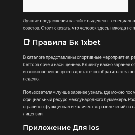
Лучшие предложения на сайте выделены в специальну
советов. Стоит сказать, что человек здесь никогда не
📑 Правила Бк 1xbet
В каталоге представлены спортивные мероприятия, ра
беттора ярче и насыщеннее. Клиенту важно заранее 
возникновении вопросов достаточно обратиться за по
неделю.
Пользователям лучше заранее узнать, где можно посм
официальный ресурс международного букмекера. Росс
ограничен функционал и количество развлечений на са
лицензии.
Приложение Для Ios