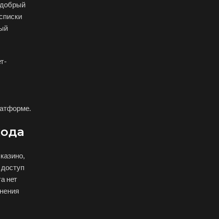
й добрый
 списки
ный
т-
латформе.
хода
казино,
 доступ
а нет
лнения