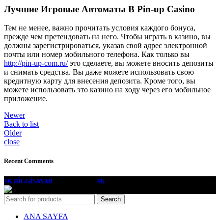
Лучшие Игровые Автоматы В Pin-up Casino
Тем не менее, важно прочитать условия каждого бонуса,
прежде чем претендовать на него. Чтобы играть в казино, вы
должны зарегистрироваться, указав свой адрес электронной
почты или номер мобильного телефона. Как только вы
http://pin-up-com.ru/
это сделаете, вы можете вносить депозиты
и снимать средства. Вы даже можете использовать свою
кредитную карту для внесения депозита. Кроме того, вы
можете использовать это казино на ходу через его мобильное
приложение.
Newer
Back to list
Older
close
Recent Comments
4K BİLGİSAYAR
2022 YAPIMCI
4K
Search
ANA SAYFA