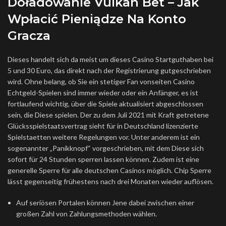
Doładowanie Vulkan Bet – Jak
Wpłacić Pieniądze Na Konto
Gracza
Dieses handelt sich da meist um dieses Casino Startguthaben bei
5 und 30 Euro, das direkt nach der Registrierung gutgeschrieben
wird. Ohne belang, ob Sie ein stetiger Fan vonseiten Casino
Echtgeld-Spielen sind immer wieder oder ein Anfänger, es ist
fortlaufend wichtig, über die Spiele aktualisiert abgeschlossen
sein, die Diese spielen. Der zu dem Juli 2021 mit Kraft getretene
Glücksspielstaatsvertrag sieht für in Deutschland lizenzierte
Spielstaetten weitere Regelungen vor. Unter anderem ist ein
sogenannter „Panikknopf“ vorgeschrieben, mit dem Diese sich
sofort für 24 Stunden sperren lassen können. Zudem ist eine
generelle Sperre für alle deutschen Casinos möglich. Chip Sperre
lässt gegenseitig frühestens nach drei Monaten wieder auflösen.
Auf seriösen Portalen können Jene dabei zwischen einer
großen Zahl von Zahlungsmethoden wählen.