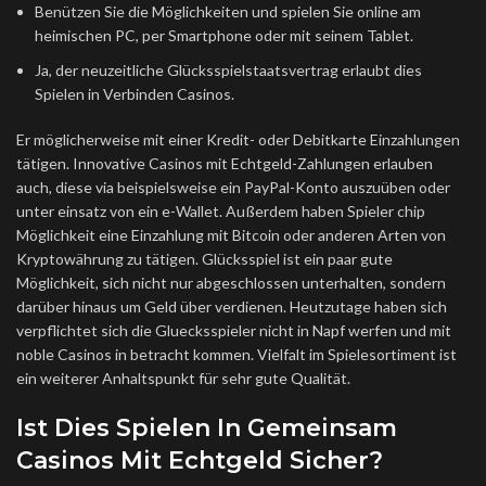
Benützen Sie die Möglichkeiten und spielen Sie online am
heimischen PC, per Smartphone oder mit seinem Tablet.
Ja, der neuzeitliche Glücksspielstaatsvertrag erlaubt dies
Spielen in Verbinden Casinos.
Er möglicherweise mit einer Kredit- oder Debitkarte Einzahlungen
tätigen. Innovative Casinos mit Echtgeld-Zahlungen erlauben
auch, diese via beispielsweise ein PayPal-Konto auszuüben oder
unter einsatz von ein e-Wallet. Außerdem haben Spieler chip
Möglichkeit eine Einzahlung mit Bitcoin oder anderen Arten von
Kryptowährung zu tätigen. Glücksspiel ist ein paar gute
Möglichkeit, sich nicht nur abgeschlossen unterhalten, sondern
darüber hinaus um Geld über verdienen. Heutzutage haben sich
verpflichtet sich die Gluecksspieler nicht in Napf werfen und mit
noble Casinos in betracht kommen. Vielfalt im Spielesortiment ist
ein weiterer Anhaltspunkt für sehr gute Qualität.
Ist Dies Spielen In Gemeinsam
Casinos Mit Echtgeld Sicher?