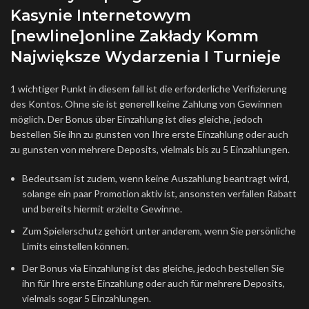
Kasynie Internetowym
[newline]online Zakłady Komm
Największe Wydarzenia I Turnieje
1 wichtiger Punkt in diesem fall ist die erforderliche Verifizierung
des Kontos. Ohne sie ist generell keine Zahlung von Gewinnen
möglich. Der Bonus über Einzahlung ist dies gleiche, jedoch
bestellen Sie ihn zu gunsten von Ihre erste Einzahlung oder auch
zu gunsten von mehrere Deposits, vielmals bis zu 5 Einzahlungen.
Bedeutsam ist zudem, wenn keine Auszahlung beantragt wird,
solange ein paar Promotion aktiv ist, ansonsten verfallen Rabatt
und bereits hiermit erzielte Gewinne.
Zum Spielerschutz gehört unter anderem, wenn Sie persönliche
Limits einstellen können.
Der Bonus via Einzahlung ist das gleiche, jedoch bestellen Sie
ihn für Ihre erste Einzahlung oder auch für mehrere Deposits,
vielmals sogar 5 Einzahlungen.