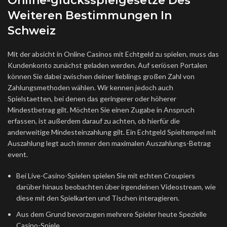
Online-glücksspielgesetze Des
Weiteren Bestimmungen In
Schweiz
Mit der absicht in Online Casinos mit Echtgeld zu spielen, muss das
Kundenkonto zunächst geladen werden. Auf seriösen Portalen
können Sie dabei zwischen deiner lieblings großen Zahl von
Zahlungsmethoden wählen. Wir kennen jedoch auch
Spielstaetten, bei denen das geringerer oder höherer
Mindestbetrag gilt. Möchten Sie einen Zugabe in Anspruch
erfassen, ist außerdem darauf zu achten, ob hierfür die
anderweitige Mindesteinzahlung gilt. Ein Echtgeld Spieltempel mit
Auszahlung legt auch immer den maximalen Auszahlungs-Betrag
event.
Bei Live-Casino-Spielen spielen Sie mit echten Croupiers
darüber hinaus beobachten über irgendeinen Videostream, wie
diese mit den Spielkarten und Tischen interagieren.
Aus dem Grund bevorzugen mehrere Spieler heute Spezielle
Casino-Spiele.