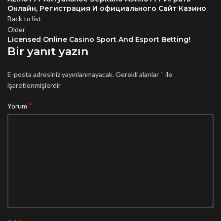
Онлайн, Регистрация И официального Сайт Казино
Back to list
Older
Licensed Online Casino Sport And Esport Betting!
Bir yanıt yazın
*
E-posta adresiniz yayınlanmayacak.
Gerekli alanlar
ile
işaretlenmişlerdir
*
Yorum