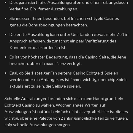
Dies garantiert faire Auszahlungsraten und einen reibungslosen
Verlauf bei Ein- ferner Auszahlungen.
Sie müssen Ihnen besonders bei frischen Echtgeld Casinos
genau die Bonusbedingungen betrachten.
Die erste Auszahlung kann unter Umständen etwas mehr Zeit in
Anspruch erfassen, da zunächst ein paar Verifizierung des
Kundenkontos erforderlich ist.
Es ist von höchster Bedeutung, dass die Casino-Seite, die Jene
besuchen, über ein paar Lizenz verfügt.
Egal, ob Sie 1 stetiger Fan seitens Casino Echtgeld-Spielen
werden oder ein Anfänger, es ist immer wichtig, über chip Spiele
aktualisiert zu sein, die Selbige spielen.
Schnelle Auszahlungen befinden sich mit einem Hauptgrund, ein
Echtgeld Casino zu wählen. Wochenlanges Warten auf
Auszahlungen ist natürlich einfach nicht akzeptabel. Hier ist dieses
wichtig, über eine Palette von Zahlungsmöglichkeiten zu verfügen,
chip schnelle Auszahlungen sorgen.