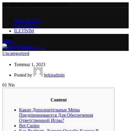
4K BİLGİSAYAR HİZMETLERİ
ANA SAYFA
Teknik Servis
İLETİŞİM
Blog
Menu
Home
»
Uncategorized
»
Uncategorized
Temmuz 1, 2023
Posted by
bekiradmin
01
Nis
Content
Какие Дополнительные Меры
Предпринимаются Для Обеспечения
Ответственной Игры?
Bet Casino
Как Выбрать Лучшее Онлайн Казино В