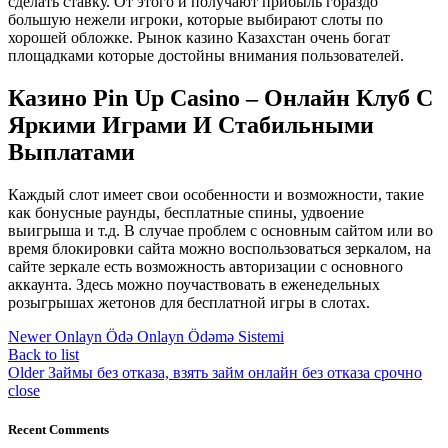
сделать ставку. От этого и получают прибыль гораздо
большую нежели игроки, которые выбирают слоты по
хорошей обложке. Рынок казино Казахстан очень богат
площадками которые достойны внимания пользователей.
Казино Pin Up Casino – Онлайн Клуб С
Яркими Играми И Стабильными
Выплатами
Каждый слот имеет свои особенности и возможности, такие
как бонусные раунды, бесплатные спины, удвоение
выигрыша и т.д. В случае проблем с основным сайтом или во
время блокировки сайта можно воспользоваться зеркалом, на
сайте зеркале есть возможность авторизации с основного
аккаунта. Здесь можно поучаствовать в еженедельных
розыгрышах жетонов для бесплатной игры в слотах.
Newer
Onlayn Ödə Onlayn Ödəmə Sistemi
Back to list
Older
Займы без отказа, взять займ онлайн без отказа срочно
close
Recent Comments