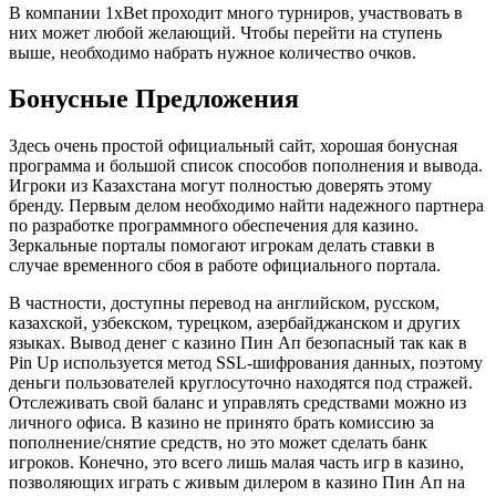
В компании 1xBet проходит много турниров, участвовать в
них может любой желающий. Чтобы перейти на ступень
выше, необходимо набрать нужное количество очков.
Бонусные Предложения
Здесь очень простой официальный сайт, хорошая бонусная
программа и большой список способов пополнения и вывода.
Игроки из Казахстана могут полностью доверять этому
бренду. Первым делом необходимо найти надежного партнера
по разработке программного обеспечения для казино.
Зеркальные порталы помогают игрокам делать ставки в
случае временного сбоя в работе официального портала.
В частности, доступны перевод на английском, русском,
казахской, узбекском, турецком, азербайджанском и других
языках. Вывод денег с казино Пин Ап безопасный так как в
Pin Up используется метод SSL-шифрования данных, поэтому
деньги пользователей круглосуточно находятся под стражей.
Отслеживать свой баланс и управлять средствами можно из
личного офиса. В казино не принято брать комиссию за
пополнение/снятие средств, но это может сделать банк
игроков. Конечно, это всего лишь малая часть игр в казино,
позволяющих играть с живым дилером в казино Пин Ап на