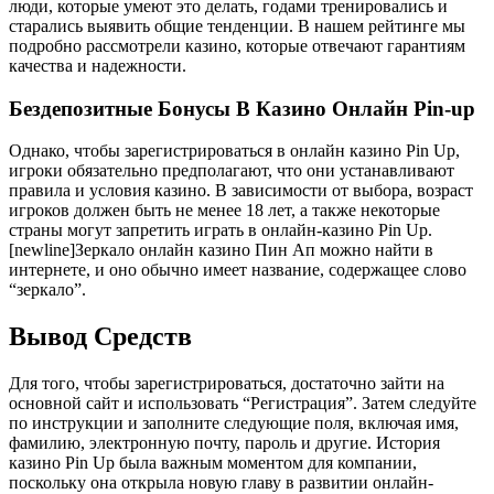
люди, которые умеют это делать, годами тренировались и
старались выявить общие тенденции. В нашем рейтинге мы
подробно рассмотрели казино, которые отвечают гарантиям
качества и надежности.
Бездепозитные Бонусы В Казино Онлайн Pin-up
Однако, чтобы зарегистрироваться в онлайн казино Pin Up,
игроки обязательно предполагают, что они устанавливают
правила и условия казино. В зависимости от выбора, возраст
игроков должен быть не менее 18 лет, а также некоторые
страны могут запретить играть в онлайн-казино Pin Up.
[newline]Зеркало онлайн казино Пин Ап можно найти в
интернете, и оно обычно имеет название, содержащее слово
“зеркало”.
Вывод Средств
Для того, чтобы зарегистрироваться, достаточно зайти на
основной сайт и использовать “Регистрация”. Затем следуйте
по инструкции и заполните следующие поля, включая имя,
фамилию, электронную почту, пароль и другие. История
казино Pin Up была важным моментом для компании,
поскольку она открыла новую главу в развитии онлайн-