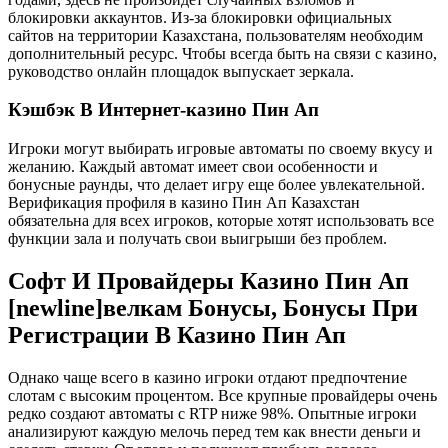
блокировки аккаунтов. Из-за блокировки официальных
сайтов на территории Казахстана, пользователям необходим
дополнительный ресурс. Чтобы всегда быть на связи с казино,
руководство онлайн площадок выпускает зеркала.
Кэшбэк В Интернет-казино Пин Ап
Игроки могут выбирать игровые автоматы по своему вкусу и
желанию. Каждый автомат имеет свои особенности и
бонусные раунды, что делает игру еще более увлекательной.
Верификация профиля в казино Пин Ап Казахстан
обязательна для всех игроков, которые хотят использовать все
функции зала и получать свои выигрыши без проблем.
Софт И Провайдеры Казино Пин Ап
[newline]велкам Бонусы, Бонусы При
Регистрации В Казино Пин Ап
Однако чаще всего в казино игроки отдают предпочтение
слотам с высоким процентом. Все крупные провайдеры очень
редко создают автоматы с RTP ниже 98%. Опытные игроки
анализируют каждую мелочь перед тем как внести деньги и