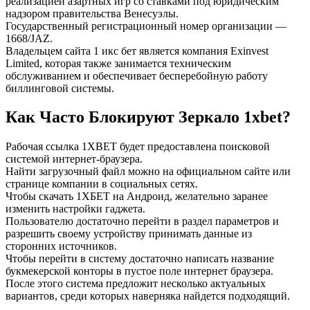
реализацией азартных игр со ставками под юридическим
надзором правительства Венесуэлы.
Государственный регистрационный номер организации —
1668/JAZ.
Владельцем сайта 1 икс бет является компания Exinvest
Limited, которая также занимается техническим
обслуживанием и обеспечивает бесперебойную работу
биллинговой системы.
Как Часто Блокируют Зеркало 1xbet?
Рабочая ссылка 1XBET будет предоставлена поисковой
системой интернет-браузера.
Найти загрузочный файл можно на официальном сайте или
странице компании в социальных сетях.
Чтобы скачать 1ХБЕТ на Андроид, желательно заранее
изменить настройки гаджета.
Пользователю достаточно перейти в раздел параметров и
разрешить своему устройству принимать данные из
сторонних источников.
Чтобы перейти в систему достаточно написать название
букмекерской конторы в пустое поле интернет браузера.
После этого система предложит несколько актуальных
вариантов, среди которых наверняка найдется подходящий.