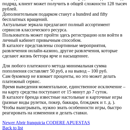
подряд, клиент может получить в общей сложности 128 тысяч
рублей.
Дополнительным подарком станут a hundred and fifty
бесплатных вращений.
Актуальные зеркала предлагают полный ассортимент
сервисов классического ресурса.
Пользователь может пройти здесь регистрацию или войти в
личный кабинет привычным способом.
В каталоге представлены спортивные мероприятия,
развлечения онлайн-казино, другие развлечения, которые
сделают жизнь беттора ярче и насыщеннее.
Для любого платежного метода минимальная сумма
пополнения составляет 50 руб, а на вывод – 100 руб.
Сам букмекер не взимает проценты, но это может делать
платежный сервис.
Время выведения моментальное, единственное исключение –
на карту средства поступают от 15 минут до 7 суток.
В каталоге бренда известные настольные и карточные игры
(разные виды рулетки, покер, баккара, блэкджек и т. д. ).
Чтобы выигрывать, нужно знать особенности игры, быстро
реагировать на изменения и делать ставки.
Newer
Abrir franquicia CODERE APUESTAS
Back to list