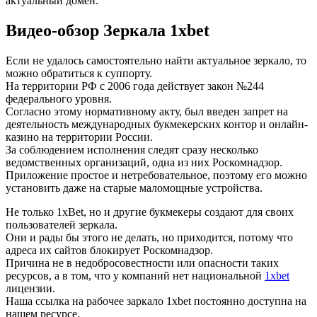
актуальный домен.
Видео-обзор Зеркала 1xbet
Если не удалось самостоятельно найти актуальное зеркало, то
можно обратиться к суппорту.
На территории РФ с 2006 года действует закон №244
федерального уровня.
Согласно этому нормативному акту, был введен запрет на
деятельность международных букмекерских контор и онлайн-
казино на территории России.
За соблюдением исполнения следят сразу несколько
ведомственных организаций, одна из них Роскомнадзор.
Приложение простое и нетребовательное, поэтому его можно
установить даже на старые маломощные устройства.
Не только 1xBet, но и другие букмекеры создают для своих
пользователей зеркала.
Они и рады бы этого не делать, но приходится, потому что
адреса их сайтов блокирует Роскомнадзор.
Причина не в недобросовестности или опасности таких
ресурсов, а в том, что у компаний нет национальной
1xbet
лицензии.
Наша ссылка на рабочее заркало 1xbet постоянно доступна на
нашем ресурсе.