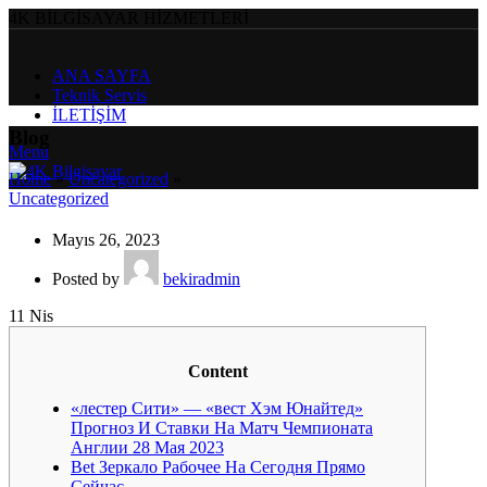
4K BİLGİSAYAR HİZMETLERİ
ANA SAYFA
Teknik Servis
İLETİŞİM
Blog
Menu
Home
»
Uncategorized
»
Uncategorized
Mayıs 26, 2023
Posted by
bekiradmin
11
Nis
Content
«лестер Сити» — «вест Хэм Юнайтед»
Прогноз И Ставки На Матч Чемпионата
Англии 28 Мая 2023
Bet Зеркало Рабочее На Сегодня Прямо
Сейчас