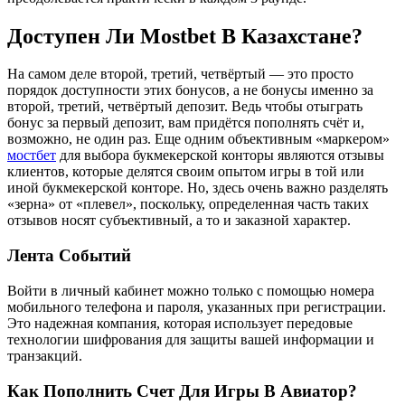
Доступен Ли Mostbet В Казахстане?
На самом деле второй, третий, четвёртый — это просто
порядок доступности этих бонусов, а не бонусы именно за
второй, третий, четвёртый депозит. Ведь чтобы отыграть
бонус за первый депозит, вам придётся пополнять счёт и,
возможно, не один раз. Еще одним объективным «маркером»
мостбет
для выбора букмекерской конторы являются отзывы
клиентов, которые делятся своим опытом игры в той или
иной букмекерской конторе. Но, здесь очень важно разделять
«зерна» от «плевел», поскольку, определенная часть таких
отзывов носят субъективный, а то и заказной характер.
Лента Событий
Войти в личный кабинет можно только с помощью номера
мобильного телефона и пароля, указанных при регистрации.
Это надежная компания, которая использует передовые
технологии шифрования для защиты вашей информации и
транзакций.
Как Пополнить Счет Для Игры В Авиатор?