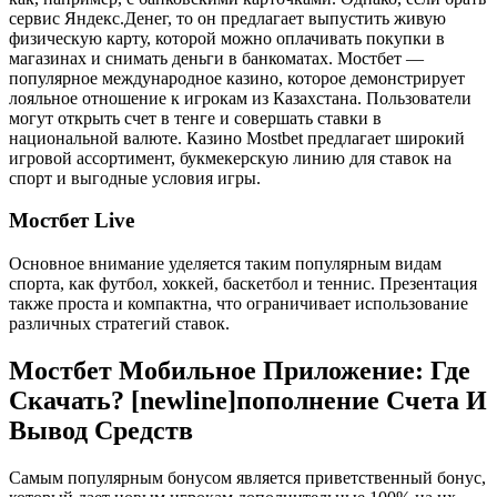
сервис Яндекс.Денег, то он предлагает выпустить живую
физическую карту, которой можно оплачивать покупки в
магазинах и снимать деньги в банкоматах. Мостбет —
популярное международное казино, которое демонстрирует
лояльное отношение к игрокам из Казахстана. Пользователи
могут открыть счет в тенге и совершать ставки в
национальной валюте. Казино Mostbet предлагает широкий
игровой ассортимент, букмекерскую линию для ставок на
спорт и выгодные условия игры.
Мостбет Live
Основное внимание уделяется таким популярным видам
спорта, как футбол, хоккей, баскетбол и теннис. Презентация
также проста и компактна, что ограничивает использование
различных стратегий ставок.
Мостбет Мобильное Приложение: Где
Скачать? [newline]пополнение Счета И
Вывод Средств
Самым популярным бонусом является приветственный бонус,