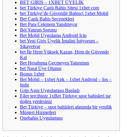
BET GİRİŞ – 1XBET ÜYELİK
bet Türkiye Canlı Bahis Sitesi 1xbet com
bet Türkiye’de Güvenilir Bahisçi 1xbet Mobil
Bet Canlı Bahis Seçenekleri
Bet Para Çekmem Yapılmıyor
Bet Yatırım Sorunu
Bet Mobil Uygulama Android Için
bet Yeni Giriş Üyelik İptalini İstiyorum –
Şikayetvar
bet İle Hem Yüksek Kazan, Hem de Güvende
Kal
Bet Hesabıma Geçmeyen Yatırımım
bet Nasıl Üye Olunur
Bonus 1xbet
Bet Mobil – 1xbet Apk – 1xbet Android – Ios –
Indir
Grip Aşısı Uygulaması Başladı
Eğer tercihiniz 1xBet Türkiye spor bahisleri ise
doğru yerdesiniz
Bet Türkiye – spor bahisleri alanında bir yenilik
Müşteri Hizmetleri
Onebahis Uygulaması