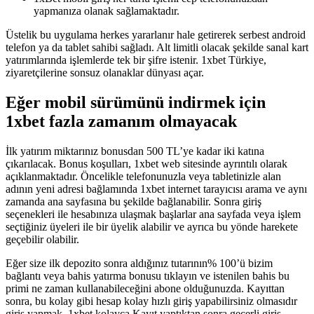
yapmanıza olanak sağlamaktadır.
Üstelik bu uygulama herkes yararlanır hale getirerek serbest android
telefon ya da tablet sahibi sağladı. Alt limitli olacak şekilde sanal kart
yatırımlarında işlemlerde tek bir şifre istenir. 1xbet Türkiye,
ziyaretçilerine sonsuz olanaklar dünyası açar.
Eğer mobil sürümünü indirmek için
1xbet fazla zamanım olmayacak
İlk yatırım miktarınız bonusdan 500 TL’ye kadar iki katına
çıkarılacak. Bonus koşulları, 1xbet web sitesinde ayrıntılı olarak
açıklanmaktadır. Öncelikle telefonunuzla veya tabletinizle alan
adının yeni adresi bağlamında 1xbet internet tarayıcısı arama ve aynı
zamanda ana sayfasına bu şekilde bağlanabilir. Sonra giriş
seçenekleri ile hesabınıza ulaşmak başlarlar ana sayfada veya işlem
seçtiğiniz üyeleri ile bir üyelik alabilir ve ayrıca bu yönde harekete
geçebilir olabilir.
Eğer size ilk depozito sonra aldığınız tutarının% 100’ü bizim
bağlantı veya bahis yatırma bonusu tıklayın ve istenilen bahis bu
primi ne zaman kullanabileceğini abone olduğunuzda. Kayıttan
sonra, bu kolay gibi hesap kolay hızlı giriş yapabilirsiniz olmasıdır
giriş yapmak. 1xbet kolayca Kayıt yaptıktan sonra geçerli giriş