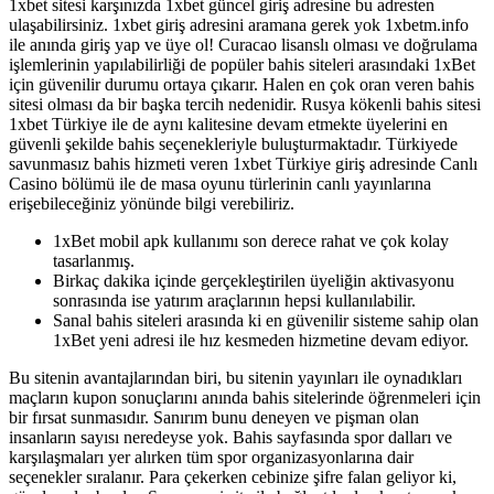
1xbet sitesi karşınızda 1xbet güncel giriş adresine bu adresten
ulaşabilirsiniz. 1xbet giriş adresini aramana gerek yok 1xbetm.info
ile anında giriş yap ve üye ol! Curacao lisanslı olması ve doğrulama
işlemlerinin yapılabilirliği de popüler bahis siteleri arasındaki 1xBet
için güvenilir durumu ortaya çıkarır. Halen en çok oran veren bahis
sitesi olması da bir başka tercih nedenidir. Rusya kökenli bahis sitesi
1xbet Türkiye ile de aynı kalitesine devam etmekte üyelerini en
güvenli şekilde bahis seçenekleriyle buluşturmaktadır. Türkiyede
savunmasız bahis hizmeti veren 1xbet Türkiye giriş adresinde Canlı
Casino bölümü ile de masa oyunu türlerinin canlı yayınlarına
erişebileceğiniz yönünde bilgi verebiliriz.
1xBet mobil apk kullanımı son derece rahat ve çok kolay
tasarlanmış.
Birkaç dakika içinde gerçekleştirilen üyeliğin aktivasyonu
sonrasında ise yatırım araçlarının hepsi kullanılabilir.
Sanal bahis siteleri arasında ki en güvenilir sisteme sahip olan
1xBet yeni adresi ile hız kesmeden hizmetine devam ediyor.
Bu sitenin avantajlarından biri, bu sitenin yayınları ile oynadıkları
maçların kupon sonuçlarını anında bahis sitelerinde öğrenmeleri için
bir fırsat sunmasıdır. Sanırım bunu deneyen ve pişman olan
insanların sayısı neredeyse yok. Bahis sayfasında spor dalları ve
karşılaşmaları yer alırken tüm spor organizasyonlarına dair
seçenekler sıralanır. Para çekerken cebinize şifre falan geliyor ki,