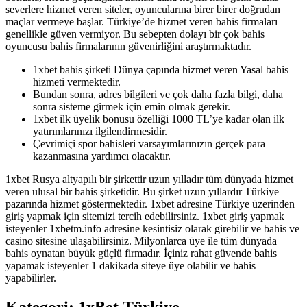
severlere hizmet veren siteler, oyuncularına birer birer doğrudan
maçlar vermeye başlar. Türkiye’de hizmet veren bahis firmaları
genellikle güven vermiyor. Bu sebepten dolayı bir çok bahis
oyuncusu bahis firmalarının güvenirliğini araştırmaktadır.
1xbet bahis şirketi Dünya çapında hizmet veren Yasal bahis
hizmeti vermektedir.
Bundan sonra, adres bilgileri ve çok daha fazla bilgi, daha
sonra sisteme girmek için emin olmak gerekir.
1xbet ilk üyelik bonusu özelliği 1000 TL’ye kadar olan ilk
yatırımlarınızı ilgilendirmesidir.
Çevrimiçi spor bahisleri varsayımlarınızın gerçek para
kazanmasına yardımcı olacaktır.
1xbet Rusya altyapılı bir şirkettir uzun yılladır tüm dünyada hizmet
veren ulusal bir bahis şirketidir. Bu şirket uzun yıllardır Türkiye
pazarında hizmet göstermektedir. 1xbet adresine Türkiye üzerinden
giriş yapmak için sitemizi tercih edebilirsiniz. 1xbet giriş yapmak
isteyenler 1xbetm.info adresine kesintisiz olarak girebilir ve bahis ve
casino sitesine ulaşabilirsiniz. Milyonlarca üye ile tüm dünyada
bahis oynatan büyük güçlü firmadır. İçiniz rahat güvende bahis
yapamak isteyenler 1 dakikada siteye üye olabilir ve bahis
yapabilirler.
Kategori: 1xBet Türkiye