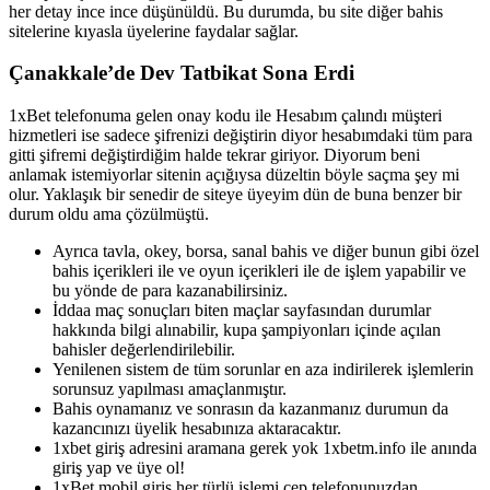
her detay ince ince düşünüldü. Bu durumda, bu site diğer bahis
sitelerine kıyasla üyelerine faydalar sağlar.
Çanakkale’de Dev Tatbikat Sona Erdi
1xBet telefonuma gelen onay kodu ile Hesabım çalındı müşteri
hizmetleri ise sadece şifrenizi değiştirin diyor hesabımdaki tüm para
gitti şifremi değiştirdiğim halde tekrar giriyor. Diyorum beni
anlamak istemiyorlar sitenin açığıysa düzeltin böyle saçma şey mi
olur. Yaklaşık bir senedir de siteye üyeyim dün de buna benzer bir
durum oldu ama çözülmüştü.
Ayrıca tavla, okey, borsa, sanal bahis ve diğer bunun gibi özel
bahis içerikleri ile ve oyun içerikleri ile de işlem yapabilir ve
bu yönde de para kazanabilirsiniz.
İddaa maç sonuçları biten maçlar sayfasından durumlar
hakkında bilgi alınabilir, kupa şampiyonları içinde açılan
bahisler değerlendirilebilir.
Yenilenen sistem de tüm sorunlar en aza indirilerek işlemlerin
sorunsuz yapılması amaçlanmıştır.
Bahis oynamanız ve sonrasın da kazanmanız durumun da
kazancınızı üyelik hesabınıza aktaracaktır.
1xbet giriş adresini aramana gerek yok 1xbetm.info ile anında
giriş yap ve üye ol!
1xBet mobil giriş her türlü işlemi cep telefonunuzdan