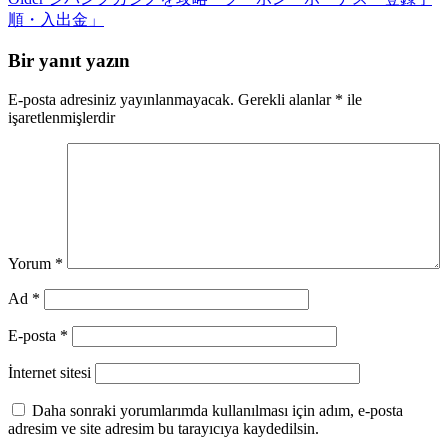
順・入出金」
Bir yanıt yazın
E-posta adresiniz yayınlanmayacak.
Gerekli alanlar
*
ile
işaretlenmişlerdir
Yorum
*
Ad
*
E-posta
*
İnternet sitesi
Daha sonraki yorumlarımda kullanılması için adım, e-posta
adresim ve site adresim bu tarayıcıya kaydedilsin.