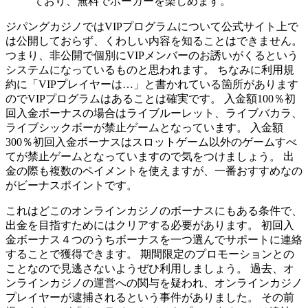
ており、無料でポーカーを楽しめます。
ジパングカジノではVIPプログラムについて公式サイト上で
は公開しておらず、くわしい内容を知ることはできません。
つまり、非公開で個別にVIPメンバーのお誘いがくるという
システムになっているものと思われます。 ちなみに利用規
約に「VIPプレイヤーは…」と書かれている箇所があります
のでVIPプログラムはあることは確実です。 入金額100％初
回入金ボーナスの場合はライブルーレット、ライブバカラ、
ライブシックボーが禁止ゲームとなっています。 入金額
300％初回入金ボーナスはスロットゲーム以外のゲームすべ
てが禁止ゲームとなっていますので気をつけましょう。 出
金の際も複数のペイメントを使えますが、一番おすすめなの
がビーナスポイントです。
これはどこのオンラインカジノのボーナスにもある条件で、
出金を目指すためにはクリアする必要があります。 初回入
金ボーナス４つのうちボーナスを一つ選んでサポートに連絡
することで獲得できます。 期間限定のプロモーションとの
ことなので見逃さないようぜひ利用しましょう。 過去、オ
ンラインカジノの運営への関与を疑われ、オンラインカジノ
プレイヤーが逮捕されるという事件がありました。 その前