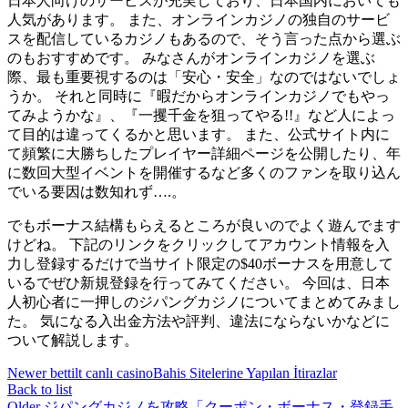
日本人向けのサービスが充実しており、日本国内においても
人気があります。 また、オンラインカジノの独自のサービ
スを配信しているカジノもあるので、そう言った点から選ぶ
のもおすすめです。 みなさんがオンラインカジノを選ぶ
際、最も重要視するのは「安心・安全」なのではないでしょ
うか。 それと同時に『暇だからオンラインカジノでもやっ
てみようかな』、『一攫千金を狙ってやる!!』など人によっ
て目的は違ってくるかと思います。 また、公式サイト内に
て頻繁に大勝ちしたプレイヤー詳細ページを公開したり、年
に数回大型イベントを開催するなど多くのファンを取り込ん
でいる要因は数知れず….。
でもボーナス結構もらえるところが良いのでよく遊んでます
けどね。 下記のリンクをクリックしてアカウント情報を入
力し登録するだけで当サイト限定の$40ボーナスを用意して
いるでぜひ新規登録を行ってみてください。 今回は、日本
人初心者に一押しのジパングカジノについてまとめてみまし
た。 気になる入出金方法や評判、違法にならないかなどに
ついて解説します。
Newer
bettilt canlı casinoBahis Sitelerine Yapılan İtirazlar
Back to list
Older
ジパングカジノを攻略「クーポン・ボーナス・登録手