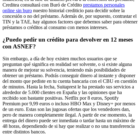
Creditea consultará con Buró de Crédito
prestamos personales
online sin buro
nuestro historial crediticio para decidir sobre la
concesión o no del préstamo. Además de, por supuesto, contrastar el
TIN y la TAE, hay algunos factores que debemos saber para obtener
préstamos o créditos al consumo con menos intereses.
¿Puedo pedir un crédito para devolver en 12 meses
con ASNEF?
Sin embargo, a día de hoy existen muchos usuarios que se
preguntan qué significa en realidad ser solvente, o si existe alguna
manera de mejorar su solvencia, teniendo más posibilidades de
obtener un préstamo. Podrás conseguir dinero al instante y disponer
del monto que pediste en tu cuenta bancaria con el CBU en cuestión
de minutos. Hasta la fecha, Suitaprest le ha prestado sus servicios a
alrededor de 5.000 clientes en España y las opiniones que ha
recibido son bastante positivas. Netflix por 8 euros, Spotify
Premium por 9,99 euros o incluso HBO Max y Disney+ por menos
de un euro. Estas son las jugosas ofertas que los vendedores dan,
pero de manera completamente ilegal. A partir de ese momento, la
entrega del dinero puede ser inmediata o tardar hasta un máximo de
48 horas, dependiendo de si hay que realizar o no una transferencia
entre distintos bancos.