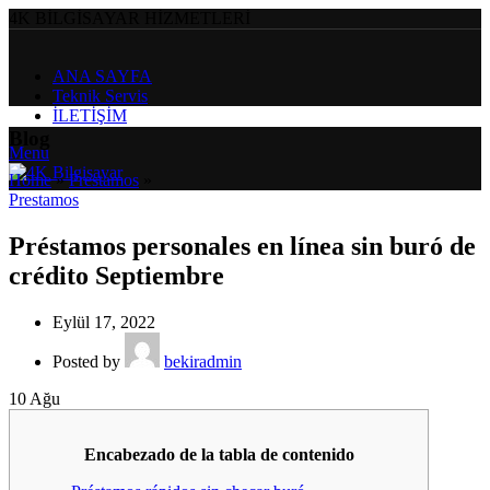
4K BİLGİSAYAR HİZMETLERİ
ANA SAYFA
Teknik Servis
İLETİŞİM
Blog
Menu
Home
»
Prestamos
»
Prestamos
Préstamos personales en línea sin buró de
crédito Septiembre
Eylül 17, 2022
Posted by
bekiradmin
10
Ağu
Encabezado de la tabla de contenido