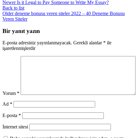
Newer
Is it Legal to Pay Someone to Write My Essay?
Back to list
Older
deneme bonusu veren siteler 2022 – 40 Deneme Bonusu
Veren Siteler
Bir yanıt yazın
E-posta adresiniz yayınlanmayacak.
Gerekli alanlar
*
ile
işaretlenmişlerdir
Yorum
*
Ad
*
E-posta
*
İnternet sitesi