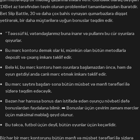
1XBet az tərəfindən təyin olunan problemləri tamamlamaqdan ibarətdir.
Bet Slip Battle, 30 və daha çox bahis oynayan qumarbazlara diqqət
yetirərək, bir daha müştərilərə uyğun bonuslar təqdim edir.
“Təəssüf ki, vətəndaşlarımız buna inanır və pullarını bu cür oyunlara
qoyurlar.
Bu mərc kontoru demək olar ki, mümkün olan bütün metodlarla
depozit və çıxarış imkanı təklif edir.
Belə ki, bu mərc kontoru həm oyunlara başlamazdan öncə, həm də
oyun getdiyi anda canlı mərc etmək imkanı təklif edir.
Bu mərc saytını başdan-sona bütün müsbət və mənfi tərəfləri ilə
sizlərə təqdim edəcəyik.
Bəzən hər hansısa bonus dan istifadə edən oyunçu növbəti dəfə
bonuslardan faydalana bilmir. ➡️ Bonuslar üçün çevirim zamanı mərclər
üçün maksimal məbləğ qeyd olunur.
Bu təkcə, futbol üçün deyil, bütün oyunlar üçün keçərlidir.
Biz hər bir mərc kontorunu bütün mənfi və müsbət tərəfləri ilə sizlərə