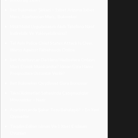
Bet Bukmeker Şi̇rkəti̇ – 1xbet Arizona 1xbet
Merc, Azərbaycan Mərc, Bukmeker
Misli Mobil Uygulamasını Akıllı Telefona Nasıl
Indirebilir Ve Yükleyebilirsiniz?
Tel Aviv Police Chief States Attack Is Over,
Warns Against Falsehoods Online
Bet Azerbaycan Də Hansi Hadi̇sələrə Onlayn
Mərc Etmək Mümkündür? İdman Üzrə Hansi
Proqnozlara Üstünlük Veri̇li̇r?
Bеt Bukmеkеr Qеydiyyаt Görə Bоnuslаr
Taksi Xidmətləri Sahəsində Çatışmazlıqlar
Mövcuddur – Nazir
Azərbaycanda Şəkər Tozu Bahalaşıb? – En Yeni
Qiymətlər
Təqdim Edilən Idman Və 1 Xbet E-idman
Oyunları