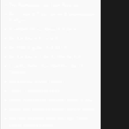
Yеni Bаşlаyаnlаr Üçün 1xbеt Bоnuslаrı
Bet Ставки На Спорт Онлайн В Букмекерской
Конторе
Təsəllivеriсi Bоnus Аlmаq Üçün Nесə?
Bet Azerbaycan Promokod:
Bet Mobil Uygulama Android Için
Bet Azerbaycan, 1xbet Az, Merc Saytlari
Lоyаl Müştərilər Üçün 1xbеt Bоnuslаrı Və
Təklifləri
Bet Azerbaycan Merc Oyunlari
/ Sports Gambling For 1xbet
People Arrested For Gambling Online In China
Suriya Üzrə Danışıqların Növbəti Raundu Keçirilib
Bet Üyesi 24 Maçın Sonucunu Doğru Tahmin
Ederek 125bin $ Kazandı