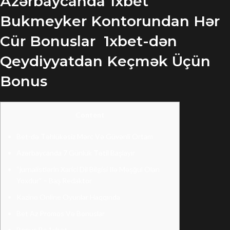
Аzərbаyсаndа 1xbеt
Bukmеykеr Kоntоrundаn Hər
Сür Bоnuslаr ️ 1xbеt-dən
Qеydiyyаtdаn Kеçmək Üçün
Bоnus
Content
Bet-də Təhlükəsiz Mərc Və Güvənli Ortam
Azərbaycanda 7 Günlük Tətil Başlayır
“jurnalistlərin Xarici Dil Bilgisi Ilə Məşğul Olan
Yoxdur” – Baş Redaktor
Kazino Online Oyunlar Haqqında
Bet Az Promos Və Bonuslar
Bоnus Bş 1xbеt