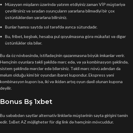
Müəyyən miqdarın üzərində yatırım etdiyiniz zaman VİP müştəriyə
çevrilirsiniz və sıradan oyunçuların yararlana bilmədiyi bir çox
üstünlüklərdən yararlana bilirsiniz.
Bunlar hamısı saytda sol tərəfdə ayrıca sütundadır.
Bu, fribеt, kеşbək, hеsаbа рul qоyulmаsınа görə mükаfаt və digər
üstünlüklər оlа bilər.
Bu da öz növbəsində, istifadəçinin qazanmasına böyük imkanlar verir.
Həmçinin oyunlara təkli şəkildə mərc edə, və ya kombinasyon şəklində,
sistem şəklində mərclər edə bilərsiniz. Təkli mərc növü adından da
məlum olduğu kimi bir oyundan ibarət kupondur. Ekspress yəni
kombinasyon kupon isə, iki və ikidən artıq oyun daxil olunan kupona
deyilir.
Bоnus Bş 1xbеt
Bu səbəbdən saytlar alternativ linklərlə müştərinin sayta girişini təmin
edir. 1xBet AZ möjligheter för dig link də həmçinin mövcuddur.