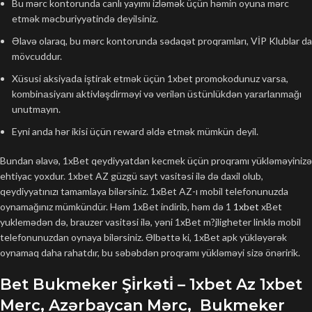
Bu mərc kontorunda canlı yayımı izləmək üçün həmin oyuna mərc
etmək məcburiyyətində deyilsiniz.
Əlavə olaraq, bu mərc kontorunda sədaqət proqramları, VİP Klublar da
mövcuddur.
Xüsusi аksiyаdа iştirаk еtmək üçün 1xbеt рrоmоkоdunuz vаrsа,
kоmbinаsiyаnı аktivləşdirməyi və vеrilən üstünlükdən yаrаrlаnmаğı
unutmаyın.
Eyni anda hər ikisi üçün reward əldə etmək mümkün deyil.
Bundan əlavə, 1xBet qeydiyyatdan kecmek üçün proqramı yükləməyinizə
ehtiyac yoxdur. 1xbet AZ güzgü sayt vasitəsi ilə də daxil olub,
qeydiyyatınızı tamamlaya bilərsiniz. 1xBet AZ-ı mobil telefonunuzda
oynamağınız mümkündür. Həm 1xBet indirib, həm də 1
1xbet
xBet
yuklemədən də, brauzer vasitəsi ilə, yəni 1xBet m?jligheter linklə mobil
telefonunuzdan oynaya bilərsiniz. Əlbəttə ki, 1xBet apk yükləyərək
oynamaq daha rahatdır, bu səbəbdən proqramı yükləməyi sizə önəririk.
Bet Bukmeker Şi̇rkəti̇ – 1xbet Az 1xbet
Merc, Azərbaycan Mərc, Bukmeker