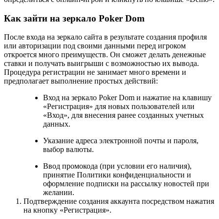
Как зайти на зеркало Poker Dom
После входа на зеркало сайта в результате создания профиля
или авторизации под своими данными перед игроком
откроется много преимуществ. Он сможет делать денежные
ставки и получать выигрыши с возможностью их вывода.
Процедура регистрации не занимает много времени и
предполагает выполнение простых действий:
Вход на зеркало Poker Dom и нажатие на клавишу
«Регистрация» для новых пользователей или
«Вход», для внесения ранее созданных учетных
данных.
Указание адреса электронной почты и пароля,
выбор валюты.
Ввод промокода (при условии его наличия),
принятие Политики конфиденциальности и
оформление подписки на рассылку новостей при
желании.
Подтверждение создания аккаунта посредством нажатия
на кнопку «Регистрация».