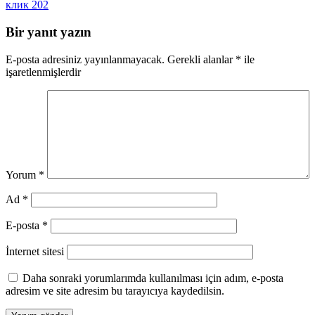
клик 202
Bir yanıt yazın
E-posta adresiniz yayınlanmayacak.
Gerekli alanlar
*
ile
işaretlenmişlerdir
Yorum
*
Ad
*
E-posta
*
İnternet sitesi
Daha sonraki yorumlarımda kullanılması için adım, e-posta
adresim ve site adresim bu tarayıcıya kaydedilsin.