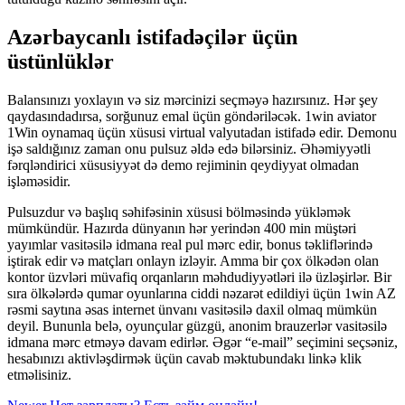
Azərbaycanlı istifadəçilər üçün
üstünlüklər
Balansınızı yoxlayın və siz mərcinizi seçməyə hazırsınız. Hər şey
qaydasındadırsa, sorğunuz emal üçün göndəriləcək. 1win aviator
1Win oynamaq üçün xüsusi virtual valyutadan istifadə edir. Demonu
işə saldığınız zaman onu pulsuz əldə edə bilərsiniz. Əhəmiyyətli
fərqləndirici xüsusiyyət də demo rejiminin qeydiyyat olmadan
işləməsidir.
Pulsuzdur və başlıq səhifəsinin xüsusi bölməsində yükləmək
mümkündür. Hazırda dünyanın hər yerindən 400 min müştəri
yayımlar vasitəsilə idmana real pul mərc edir, bonus təkliflərində
iştirak edir və matçları onlayn izləyir. Amma bir çox ölkədən olan
kontor üzvləri müvafiq orqanların məhdudiyyətləri ilə üzləşirlər. Bir
sıra ölkələrdə qumar oyunlarına ciddi nəzarət edildiyi üçün 1win AZ
rəsmi saytına əsas internet ünvanı vasitəsilə daxil olmaq mümkün
deyil. Bununla belə, oyunçular güzgü, anonim brauzerlər vasitəsilə
idmana mərc etməyə davam edirlər. Əgər “e-mail” seçimini seçsəniz,
hesabınızı aktivləşdirmək üçün cavab məktubundakı linkə klik
etməlisiniz.