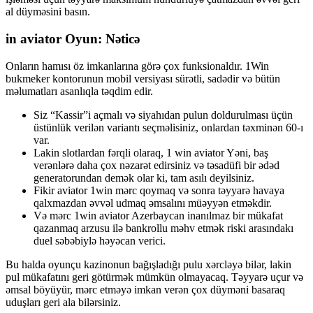
al düyməsini basın.
in aviator Oyun: Nəticə
Onların hamısı öz imkanlarına görə çox funksionaldır. 1Win
bukmeker kontorunun mobil versiyası sürətli, sadədir və bütün
məlumatları asanlıqla təqdim edir.
Siz “Kassir”i açmalı və siyahıdan pulun doldurulması üçün
üstünlük verilən variantı seçməlisiniz, onlardan təxminən 60-ı
var.
Lakin slotlardan fərqli olaraq, 1 win aviator Yəni, baş
verənlərə daha çox nəzarət edirsiniz və təsadüfi bir ədəd
generatorundan demək olar ki, tam asılı deyilsiniz.
Fikir aviator 1win mərc qoymaq və sonra təyyarə havaya
qalxmazdan əvvəl udmaq əmsalını müəyyən etməkdir.
Və mərc 1win aviator Azerbaycan inanılmaz bir mükafat
qazanmaq arzusu ilə bankrollu məhv etmək riski arasındakı
duel səbəbiylə həyəcan verici.
Bu halda oyunçu kazinonun bağışladığı pulu xərcləyə bilər, lakin
pul mükafatını geri götürmək mümkün olmayacaq. Təyyarə uçur və
əmsal böyüyür, mərc etməyə imkan verən çox düyməni basaraq
uduşları geri ala bilərsiniz.