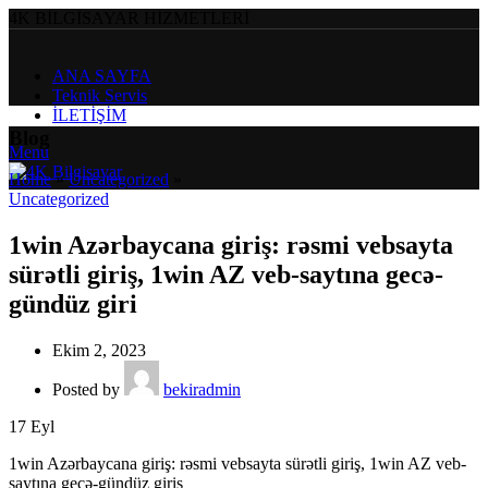
4K BİLGİSAYAR HİZMETLERİ
ANA SAYFA
Teknik Servis
İLETİŞİM
Blog
Menu
Home
»
Uncategorized
»
Uncategorized
1win Azərbaycana giriş: rəsmi vebsayta
sürətli giriş, 1win AZ veb-saytına gecə-
gündüz giri
Ekim 2, 2023
Posted by
bekiradmin
17
Eyl
1win Azərbaycana giriş: rəsmi vebsayta sürətli giriş, 1win AZ veb-
saytına gecə-gündüz giriş