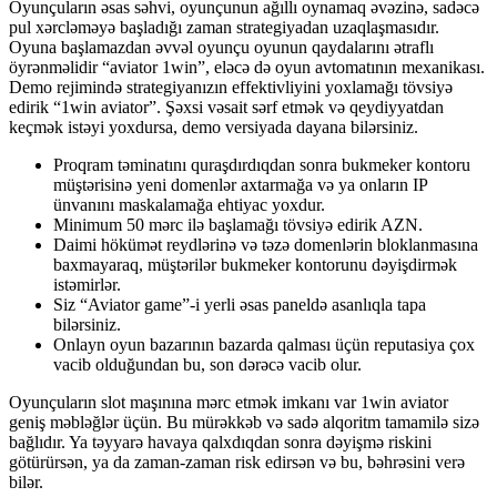
Oyunçuların əsas səhvi, oyunçunun ağıllı oynamaq əvəzinə, sadəcə
pul xərcləməyə başladığı zaman strategiyadan uzaqlaşmasıdır.
Oyuna başlamazdan əvvəl oyunçu oyunun qaydalarını ətraflı
öyrənməlidir “aviator 1win”, eləcə də oyun avtomatının mexanikası.
Demo rejimində strategiyanızın effektivliyini yoxlamağı tövsiyə
edirik “1win aviator”. Şəxsi vəsait sərf etmək və qeydiyyatdan
keçmək istəyi yoxdursa, demo versiyada dayana bilərsiniz.
Proqram təminatını quraşdırdıqdan sonra bukmeker kontoru
müştərisinə yeni domenlər axtarmağa və ya onların IP
ünvanını maskalamağa ehtiyac yoxdur.
Minimum 50 mərc ilə başlamağı tövsiyə edirik AZN.
Daimi hökümət reydlərinə və təzə domenlərin bloklanmasına
baxmayaraq, müştərilər bukmeker kontorunu dəyişdirmək
istəmirlər.
Siz “Aviator game”-i yerli əsas paneldə asanlıqla tapa
bilərsiniz.
Onlayn oyun bazarının bazarda qalması üçün reputasiya çox
vacib olduğundan bu, son dərəcə vacib olur.
Oyunçuların slot maşınına mərc etmək imkanı var 1win aviator
geniş məbləğlər üçün. Bu mürəkkəb və sadə alqoritm tamamilə sizə
bağlıdır. Ya təyyarə havaya qalxdıqdan sonra dəyişmə riskini
götürürsən, ya da zaman-zaman risk edirsən və bu, bəhrəsini verə
bilər.