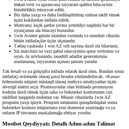
imkan verir və qazancınız təyyarəni qaldıra biləcəyiniz
hündürlüklə müəyyən edilir.
Biz daha yaxşı və daha fərdiləşdirilmiş xidmət təklif etmək
üçün kukilərdən istifadə edirik.
Motivator, kiçik şərtlər yerinə yetirildiyi təqdirdə hər bir
oyunçunun ala biləcəyi bonusdur.
1win Aviator günün istənilən vaxtında və istənilən cihazda
bütün istifadəçilər üçün əlçatandır.
Tətbiq vasitəsilə 1 win AZ veb saytına daxil ola bilərsiniz.
Siz mərcinizi nə vaxt qəbul edəcəyinizə qərar verirsiniz və
oyun, öz növbəsində, təsadüfi ədədlər generatoruna
əsaslanaraq, təyyarənin uçması şansını yaradır.
Tək hesab və ya giriş/şifrə istifadə edərək daxil olun. Bundan sonra
istifadəçi avtomatik olaraq şəxsi hesaba yönləndiriləcək. «Kassa»
bölməsində müştəri müstəqil olaraq maliyyə əməliyyatları üçün
əlverişli sistem seçir. Promosyonlar olan bölmədə promosyon
kodunu daxil etmək üçün sahə və bukmeker kontorunun cari
təklifləri haqqında məlumat var. Müasir cihazlarda 1win AZ
proqramı yaxşı işləyir. Proqram təminatını quraşdırdıqdan sonra
bukmeker kontoru müştərisinə yeni domenlər axtarmağa və ya
onların IP ünvanını maskalamağa ehtiyac yoxdur.
Mostbet Qeydiyyatı: Detallı Adım-adım Təlimat