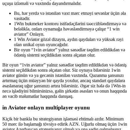
uçuşu izləməli və vaxtında dayandırmalıdır.
Bu, hər yerdə və istənilən vaxt mərc etməyi sevənlər üçün əla
vasitədir.
1Win bukmeker kontoru istifadəçilərini təəccübləndirməyə və
beləliklə, onları oynamağa həvəsləndirməyə çalışır “1 win
aviator” Onlayn.
1 Win Aviator gözəl dizaynı, aydın qaydaları və yüksək rəyi
olan unikal oyun oyuncağıdır.
Bir oyun “1vin aviator” yalnız sənədlər təqdim edildikdən və
ödəniş sistemi seçildikdən sonra əlçatan olur.
Bir oyun “1vin aviator” yalnız sənədlər təqdim edildikdən və ödəniş
sistemi seçildikdən sonra əlçatan olur. Siz oynaya bilərsiniz 1win
aviator günün və ya gecənin istənilən vaxtında. Qazanma şansınızı
artırmaq üçün müəyyən bir qayda yoxdur, ancaq standart qaydalara
əsaslanaraq uğur şansınızı artıra bilərsiniz. Əgər siz hələ də 1Win-in
necə işlədiyini bilmirsinizsə, gəlin şirkətin əsasları və onun haqqında
ən vacib məlumatlar haqqında danışaq.
in Aviator onlayn multiplayer oyunu
Kiçik bir bankla bu strategiyanın işləməsi ehtimalı azdır. Minimum
50 mərc ilə başlamağı tövsiyə edirik AZN. Uğurlu olmaq üçün 1win
aviator Azerbaycan strategiyanız olmalı və ona sadiq qalmalısınız.