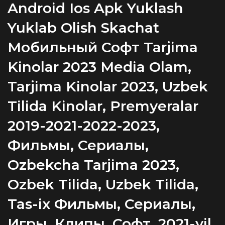
Android Ios Apk Yuklash
Yuklab Olish Skachat
Мобильный Софт Tarjima
Kinolar 2023 Media Olam,
Tarjima Kinolar 2023, Uzbek
Tilida Kinolar, Premyeralar
2019-2021-2022-2023,
Фильмы, Сериалы,
Ozbekcha Tarjima 2023,
Ozbek Tilida, Uzbek Tilida,
Tas-ix Фильмы, Сериалы,
Игры, Клипы, Софт, 2021-yil,