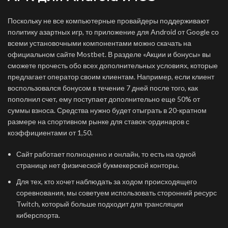
Поскольку не все компьютерные провайдеры поддерживают
политику азартных игр, то приложение для Android от Google со
всеми установочными компонентами можно скачать на
официальном сайте Mostbet. В разделе «Акции и бонусы» вы
сможете прочесть обо всех дополнительных условиях, которые
предлагает оператор своим клиентам. Например, если клиент
воспользовался бонусом в течение 7 дней после того, как
пополнил счет, ему поступает дополнительно еще 50% от
суммы взноса. Средства нужно будет отыграть в 20-кратном
размере на спортивном рынке для ставок-ординаров с
коэффициентами от 1,50.
Сайт работает полноценно и онлайн, то есть на одной
странице нет физической букмекерской конторы.
Для тех, кто хочет наблюдать за ходом происходящего
соревнования, мы советуем использовать сторонний ресурс
Twitch, который больше подходит для трансляции
киберспорта.