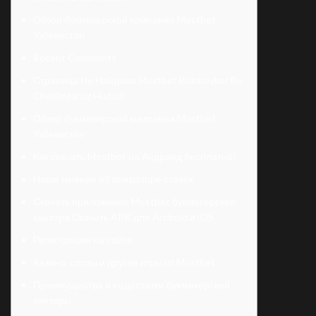
Обзор букмекерской компании Mostbet
Узбекистан
Recent Comments
Страница Не Найдена Mostbet Bukmeyker Bu
Cheklovlarsiz Hudud!
Обзор букмекерской компании Mostbet
Узбекистан
Как скачать Mostbet на Андроид бесплатно?
Наше мнение об операторе ставок
Скачать приложение Mostbet букмекерская
контора Скачать APK для Android и iOS
Регистрация на сайте
Казино, слоты и другие игры от Mostbet
Преимущества и недостатки букмекерской
конторы