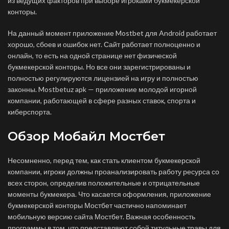
из ведущих факторов при выборе игроками букмекерской
конторы.
На данный момент приложение Mostbet для Android работает
хорошо, сбоев и ошибок нет. Сайт работает полноценно и
онлайн, то есть на одной странице нет физической
букмекерской конторы. Но все они зарегистрированы и
полностью регулируются лицензией на игру и полностью
законны. Mostbetuz apk — приложение молодой игорной
компании, работающей в сфере разных ставок, спорта и
киберспорта.
Обзор Мобайл Мостбет
Несомненно, перед тем, как стать клиентом букмекерской
компании, игроки должны проанализировать работу ресурса со
всех сторон, определив положительные и отрицательные
моменты букмекера. Что касается оформления, приложение
букмекерской конторы Мостбет частично напоминает
мобильную версию сайта Мостбет. Важная особенность
программы в том, что представляют собой титульные травы для