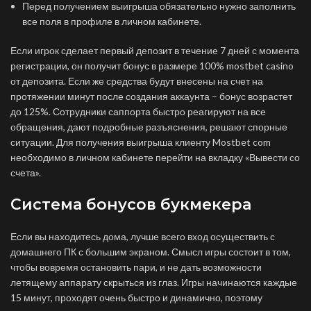
Перед получением выигрыша обязательно нужно заполнить
все поля в профиле в личном кабинете.
Если игрок сделает первый депозит в течение 7 дней с момента
регистрации, он получит бонус в размере 100% mostbet casino
от депозита. Если же средства будут внесены на счет на
протяжении минут после создания аккаунта – бонус возрастет
до 125%. Сотрудники саппорта быстро реагируют на все
обращения, дают подробные разъяснения, решают спорные
ситуации. Для получения выигрыша клиенту Mostbet com
необходимо в личном кабинете перейти на вкладку «Вывести со
счета».
Система бонусов букмекера
Если вы находитесь дома, лучше всего вход осуществить с
домашнего ПК с большим экраном. Смысл игры состоит в том,
чтобы вовремя остановить пари, и не дать возможности
летящему аппарату скрыться из глаз. Игры начинаются каждые
15 минут, проходят очень быстро и динамично, поэтому