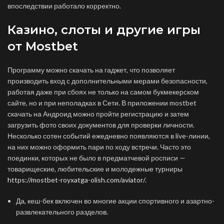
впоследствии работало корректно.
Казино, слоты и другие игры
от Mostbet
Программу можно скачать на гаджет, что позволяет
производить вход с дополнительными мерами безопасности,
работая даже при сбоях не только на самом букмекерском
сайте, но и при неполадках в Сети. В приложении mostbet
скачать на Андроид можно пройти регистрацию и затем
загрузить фото своих документов для проверки личности.
Несколько сотен событий ежедневно появляются в live-линии,
на них можно оформить пари по ходу встречи. Часто это
поединки, которых не было в предматчевой росписи —
товарищеские, любительские и молодежные турниры
https://mostbet-royxatga-olish.com/aviator/
.
Да, кеш-бек включен во многие акции спортивного и азартно-
развлекательного разделов.