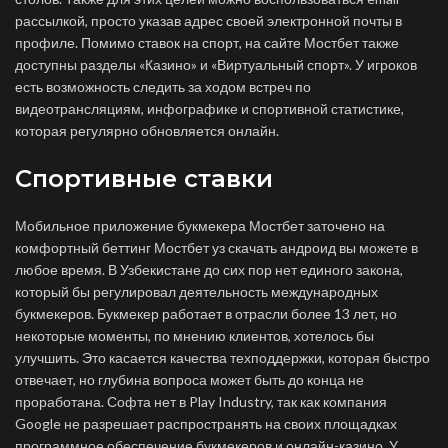
рассылкой, просто указав адрес своей электронной почты в
профиле. Помимо ставок на спорт, на сайте Мостбет также
доступны разделы «Казино» и «Виртуальный спорт». У игроков
есть возможность следить за ходом встреч по
видеотрансляциям, инфографике и спортивной статистике,
которая регулярно обновляется онлайн.
Спортивные ставки
Мобильное приложение букмекера Мостбет заточено на
комфортный беттинг Мостбет уз скачать андроид вы можете в
любое время. В Узбекистане до сих пор нет единого закона,
который бы регулировал деятельность международных
букмекеров. Букмекер работает в отрасли более 13 лет, но
некоторые моменты, по мнению клиентов, хотелось бы
улучшить. Это касается качества техподдержки, которая быстро
отвечает, но глубина вопроса может быть до конца не
проработана. Софта нет в Play Industry, так как компания
Google не разрешает распространять на своих площадках
программное обеспечение букмекеров и онлайн-казино. У