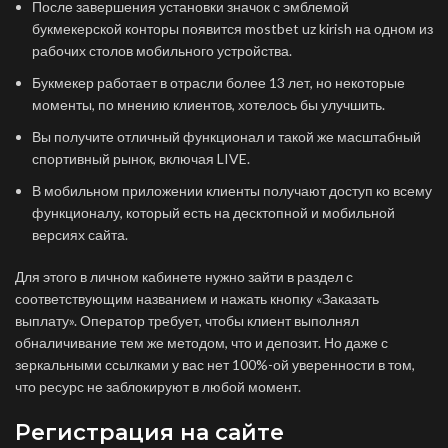
После завершения установки значок с эмблемой
букмекерской конторы появится mostbet uz kirish на одном из
рабочих столов мобильного устройства.
Букмекер работает в отрасли более 13 лет, но некоторые
моменты, по мнению клиентов, хотелось бы улучшить.
Вы получите отличный функционал и такой же масштабный
спортивный рынок, включая LIVE.
В мобильном приложении клиенты получают доступ ко всему
функционалу, который есть на десктопной и мобильной
версиях сайта.
Для этого в личном кабинете нужно зайти в раздел с
соответствующим названием и нажать кнопку «Заказать
выплату». Оператор требует, чтобы клиент выполнял
обналичивание тем же методом, что и депозит. Но даже с
зеркальными ссылками у вас нет 100%-ой уверенности в том,
что ресурс не заблокируют в любой момент.
Регистрация на сайте