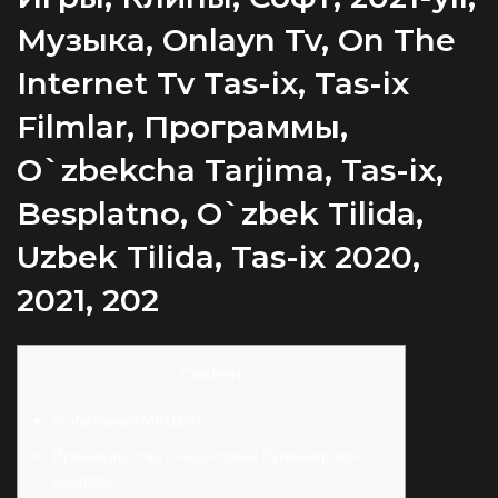
Музыка, Onlayn Tv, On The
Internet Tv Tas-ix, Tas-ix
Filmlar, Программы,
O`zbekcha Tarjima, Tas-ix,
Besplatno, O`zbek Tilida,
Uzbek Tilida, Tas-ix 2020,
2021, 202
Content
Мобильный Mostbet
Преимущества и недостатки букмекерской
конторы