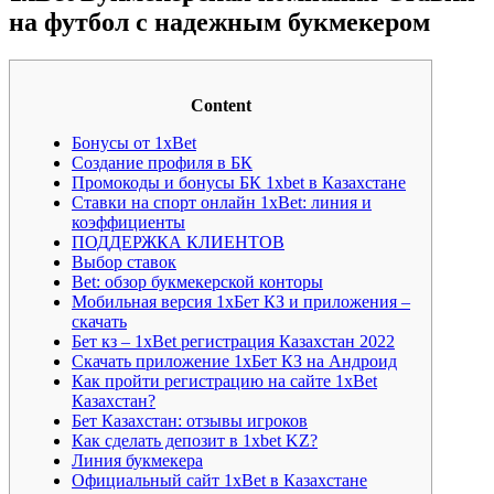
на футбол с надежным букмекером
Content
Бонусы от 1xBet
Создание профиля в БК
Промокоды и бонусы БК 1xbet в Казахстане
Ставки на спорт онлайн 1xBet: линия и
коэффициенты
ПОДДЕРЖКА КЛИЕНТОВ
Выбор ставок
Bet: обзор букмекерской конторы
Мобильная версия 1хБет КЗ и приложения –
скачать
Бет кз – 1xBet регистрация Казахстан 2022
Скачать приложение 1хБет КЗ на Андроид
Как пройти регистрацию на сайте 1xBet
Казахстан?
Бет Казахстан: отзывы игроков
Как сделать депозит в 1xbet KZ?
Линия букмекера
Официальный сайт 1xBet в Казахстане