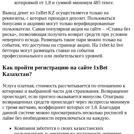
котировкой от 1,8 и суммой минимум 485 тенге.
Вывод денег из 1xBet KZ осуществляется только на
реквизиты, с которых приходил депозит. Пользоваться
бонусами и акциями могут только верифицированные
пользователи. Самая популярная акция на сайте – «Ставка без
риска», позволяющая получить возврат средств при условии
неверного исхода. Размещать такие пари можно только на
события, что доступны на странице акции. На 1xbet kz live
бетторы могут размещать ставки на события
профессионального или любительского уровней.
Как пройти регистрацию на сайте 1xBet
Казахстан?
Услуга платная, стоимость рассчитывается по отношению к
котировке и выбранной части для страхования. Возвращение
происходит, если прогноз оказывается минусом. Отыгрыш
возвращенных средств происходит через экспрессы минимум
с тремя матчами, коэффициент которых от 1,8. Благодаря
данной системе можно просматривать несколько росписей в
лайве без необходимости переключаться на каждую.
Компания заботится о своих казахстанских
пользователях и, несмотря на доступность интернет-