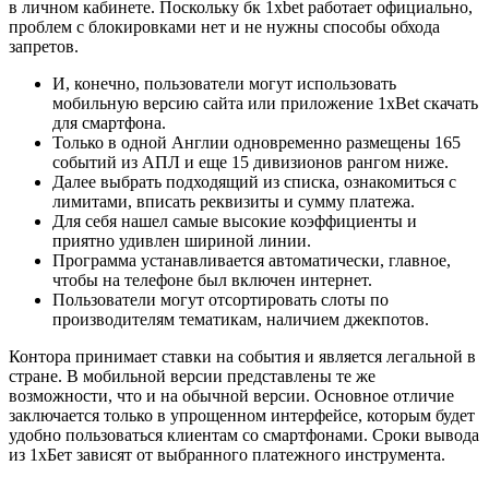
в личном кабинете. Поскольку бк 1xbet работает официально,
проблем с блокировками нет и не нужны способы обхода
запретов.
И, конечно, пользователи могут использовать
мобильную версию сайта или приложение 1xBet скачать
для смартфона.
Только в одной Англии одновременно размещены 165
событий из АПЛ и еще 15 дивизионов рангом ниже.
Далее выбрать подходящий из списка, ознакомиться с
лимитами, вписать реквизиты и сумму платежа.
Для себя нашел самые высокие коэффициенты и
приятно удивлен шириной линии.
Программа устанавливается автоматически, главное,
чтобы на телефоне был включен интернет.
Пользователи могут отсортировать слоты по
производителям тематикам, наличием джекпотов.
Контора принимает ставки на события и является легальной в
стране. В мобильной версии представлены те же
возможности, что и на обычной версии. Основное отличие
заключается только в упрощенном интерфейсе, которым будет
удобно пользоваться клиентам со смартфонами. Сроки вывода
из 1хБет зависят от выбранного платежного инструмента.