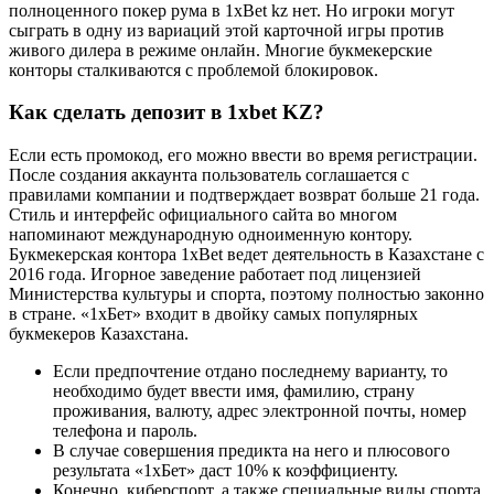
полноценного покер рума в 1xBet kz нет. Но игроки могут
сыграть в одну из вариаций этой карточной игры против
живого дилера в режиме онлайн. Многие букмекерские
конторы сталкиваются с проблемой блокировок.
Как сделать депозит в 1xbet KZ?
Если есть промокод, его можно ввести во время регистрации.
После создания аккаунта пользователь соглашается с
правилами компании и подтверждает возврат больше 21 года.
Стиль и интерфейс официального сайта во многом
напоминают международную одноименную контору.
Букмекерская контора 1xBet ведет деятельность в Казахстане с
2016 года. Игорное заведение работает под лицензией
Министерства культуры и спорта, поэтому полностью законно
в стране. «1хБет» входит в двойку самых популярных
букмекеров Казахстана.
Если предпочтение отдано последнему варианту, то
необходимо будет ввести имя, фамилию, страну
проживания, валюту, адрес электронной почты, номер
телефона и пароль.
В случае совершения предикта на него и плюсового
результата «1хБет» даст 10% к коэффициенту.
Конечно, киберспорт, а также специальные виды спорта