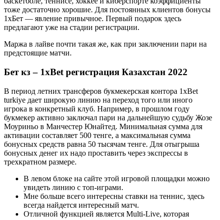
баскетболе, теннисе, хоккее и киберспорте коэффициенты
тоже достаточно хорошие. Для постоянных клиентов бонусы
1хБет — явление привычное. Первый подарок здесь
предлагают уже на стадии регистрации.
Маржа в лайве почти такая же, как при заключении пари на
предстоящие матчи.
Бет кз – 1xBet регистрация Казахстан 2022
В период летних трансферов букмекерская контора 1xBet
turkiye дает широкую линию на переход того или иного
игрока в конкретный клуб. Например, в прошлом году
букмекер активно заключал пари на дальнейшую судьбу Жозе
Моуриньо в Манчестер Юнайтед. Минимальная сумма для
активации составляет 500 тенге, а максимальная сумма
бонусных средств равна 50 тысячам тенге. Для отыгрыша
бонусных денег их надо проставить через экспрессы в
трехкратном размере.
В левом блоке на сайте этой игровой площадки можно
увидеть линию с топ-играми.
Мне больше всего интересны ставки на теннис, здесь
всегда найдется интересный матч.
Отличной функцией является Multi-Live, которая