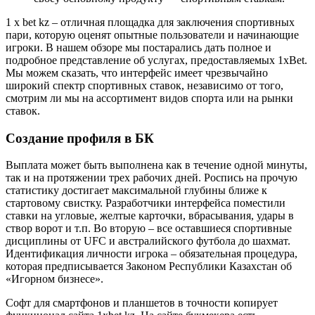
1 x bet kz – отличная площадка для заключения спортивных
пари, которую оценят опытные пользователи и начинающие
игроки. В нашем обзоре мы постарались дать полное и
подробное представление об услугах, предоставляемых 1xBet.
Мы можем сказать, что интерфейс имеет чрезвычайно
широкий спектр спортивных ставок, независимо от того,
смотрим ли мы на ассортимент видов спорта или на рынки
ставок.
Создание профиля в БК
Выплата может быть выполнена как в течение одной минуты,
так и на протяжении трех рабочих дней. Роспись на прочую
статистику достигает максимальной глубины ближе к
стартовому свистку. Разработчики интерфейса поместили
ставки на угловые, желтые карточки, вбрасывания, удары в
створ ворот и т.п. Во вторую – все оставшиеся спортивные
дисциплины от UFC и австралийского футбола до шахмат.
Идентификация личности игрока – обязательная процедура,
которая предписывается Законом Республики Казахстан об
«Игорном бизнесе».
Софт для смартфонов и планшетов в точности копирует