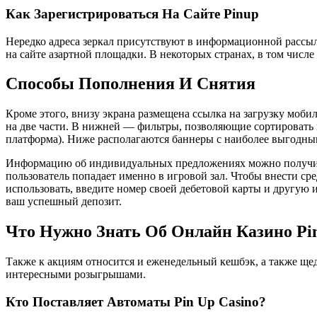
Как Зарегистрироваться На Сайте Pinup
Нередко адреса зеркал присутствуют в информационной рассылк
на сайте азартной площадки. В некоторых странах, в том числ
Способы Пополнения И Снятия
Кроме этого, внизу экрана размещена ссылка на загрузку моби
на две части. В нижней — фильтры, позволяющие сортировать 
платформа). Ниже располагаются баннеры с наиболее выгод
Информацию об индивидуальных предложениях можно получить
пользователь попадает именно в игровой зал. Чтобы внести сре
использовать, введите номер своей дебетовой карты и другую
ваш успешный депозит.
Что Нужно Знать Об Онлайн Казино Pi
Также к акциям относится и еженедельный кешбэк, а также ще
интересными розыгрышами.
Кто Поставляет Автоматы Pin Up Casino?