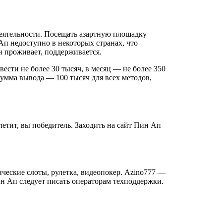
деятельности. Посещать азартную площадку
Ап недоступно в некоторых странах, что
он проживает, поддерживается.
ести не более 30 тысяч, в месяц — не более 350
 сумма вывода — 100 тысяч для всех методов,
летит, вы победитель. Заходить на сайт Пин Ап
ческие слоты, рулетка, видеопокер. Azino777 —
ин Ап следует писать операторам техподдержки.