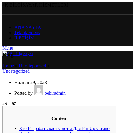
4K BİLGİSAYAR HİZMETLERİ
ANA SAYFA
Teknik Servis
İLETİŞİM
Menu
Blog
Home
»
Uncategorized
»
Uncategorized
Haziran 29, 2023
Posted by
bekiradmin
29
Haz
Content
Кто Разрабатывает Слоты Для Pin Up Casino