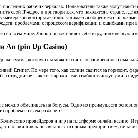
последних рабочих зеркалах. Пользователи также могут найти с
ить свой IP-адрес и притвориться, что находятся в стране, где 
укмекерской конторы активно занимается общением с игроками н
средств, проблемами с процессом верификации и ошибками при 
ю во всем мире. Любой игрок найдет себе игру, подходящую им
Ап (pin Up Casino)
Однако сумма, которую вы можете снять, ограничена максимальн
ивый Египет. По мере того, как солнце садится за горизонт, фа
а сотрудничает как со старожилами гемблинг-индустрии в виде Mi
рые можно обменивать на бонусы. Одно из преимуществ основног
з проблем со всем разберется.
 Количество провайдеров и игр на платформе онлайн казино. И
 что блоки никак не связаны с игорным предприятием, не завис