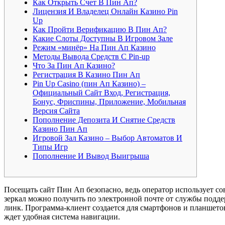
Как Открыть Счет В Пин Ап?
Лицензия И Владелец Онлайн Казино Pin
Up
Как Пройти Верификацию В Пин Ап?
Какие Слоты Доступны В Игровом Зале
Режим «минёр» На Пин Ап Казино
Методы Вывода Средств С Pin-up
Что За Пин Ап Казино?
Регистрация В Казино Пин Ап
Pin Up Casino (пин Ап Казино) –
Официальный Сайт Вход, Регистрация,
Бонус, Фриспины, Приложение, Мобильная
Версия Сайта
Пополнение Депозита И Снятие Средств
Казино Пин Ап
Игровой Зал Казино – Выбор Автоматов И
Типы Игр
Пополнение И Вывод Выигрыша
Посещать сайт Пин Ап безопасно, ведь оператор использует с
зеркал можно получить по электронной почте от службы поддер
линк. Программа-клиент создается для смартфонов и планшето
ждет удобная система навигации.