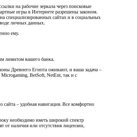
сылки на рабочие зеркала через поисковые
азартные игры в Интернете разрешены законом.
а специализированных сайтах и ​​в социальных
вводе личных данных.
енно ему.
ым лимитом вашего банка.
раоны Древнего Египта оживают, и ваша задача –
crogaming, BetSoft, NetEnt, так и с
о сайта – удобная навигация. Все комфортно
гроку необходимо иметь широкий спектр
ят от наличия или отсутствия лицензии,