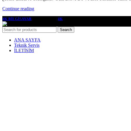
Continue reading
4K BİLGİSAYAR
2022 YAPIMCI
4K
Search
ANA SAYFA
Teknik Servis
İLETİŞİM