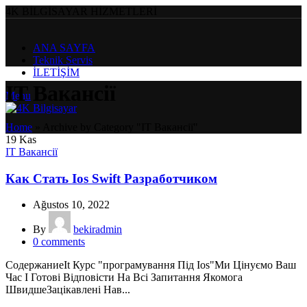
4K BİLGİSAYAR HİZMETLERİ
ANA SAYFA
Teknik Servis
İLETİŞİM
IT Вакансії
Menu
Home
»
Archive by Category "IT Вакансії"
19
Kas
IT Вакансії
Как Стать Ios Swift Разработчиком
Ağustos 10, 2022
By
bekiradmin
0
comments
СодержаниеIt Курс "програмування Під Ios"Ми Цінуємо Ваш
Час І Готові Відповісти На Всі Запитання Якомога
ШвидшеЗацікавлені Нав...