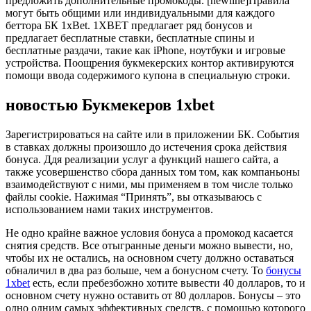
предложить дополнительные промокоды. [newline]Правила
могут быть общими или индивидуальными для каждого
беттора БК 1xBet. 1XBET предлагает ряд бонусов и
предлагает бесплатные ставки, бесплатные спины и
бесплатные раздачи, такие как iPhone, ноутбуки и игровые
устройства. Поощрения букмекерских контор активируются
помощи ввода содержимого купона в специальную строки.
новостью Букмекеров 1xbet
Зарегистрироваться на сайте или в приложении БК. События
в ставках должны произошло до истечения срока действия
бонуса. Ддя реализации услуг а функций нашего сайта, а
также усовершенство сбора данных том том, как компаньоны
взаимодействуют с ними, мы применяем в том числе только
файлы cookie. Нажимая “Принять”, вы отказываюсь с
использованием нами таких инструментов.
Не одно крайне важное условия бонуса а промокод касается
снятия средств. Все отыгранные деньги можно вывести, но,
чтобы их не остались, на основном счету должно оставаться
обналичил в два раз больше, чем а бонусном счету. То
бонусы
1xbet
есть, если пребезбожно хотите вывести 40 долларов, то и
основном счету нужно оставить от 80 долларов. Бонусы – это
одно одним самых эффективных средств, с помощью которого